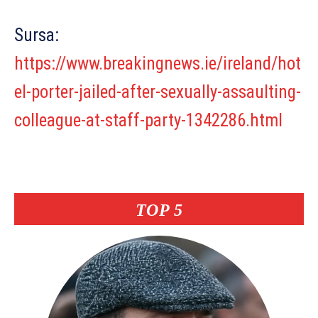
Sursa:
https://www.breakingnews.ie/ireland/hot
el-porter-jailed-after-sexually-assaulting-
colleague-at-staff-party-1342286.html
TOP 5