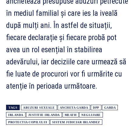
anchetează presupuse abuzuri petrecute
în mediul familial și care ies la iveală
după mulți ani. În astfel de situații,
fiecare declarație și fiecare probă pot
avea un rol esențial în stabilirea
adevărului, iar deciziile care urmează să
fie luate de procurori vor fi urmărite cu
atenție în perioada următoare.
TAGS
ABUZURI SEXUALE
ANCHETA GARDA
DPP
GARDA
IRLANDA
JUSTITIE IRLANDA
MEATH
NEGLIJARE
PROTECTIA COPILULUI
SISTEM JUDICIAR IRLANDEZ