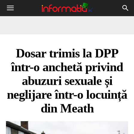
Informația
IRL
Dosar trimis la DPP
într-o anchetă privind
abuzuri sexuale și
neglijare într-o locuință
din Meath