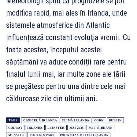
Meteorologii spun că prognozele se pot
modifica rapid, mai ales în Irlanda, unde
sistemele atmosferice din Atlantic
influențează constant evoluția vremii. Cu
toate acestea, începutul acestei
săptămâni va aduce condiții rare pentru
finalul lunii mai, iar multe zone ale țării
se pregătesc pentru una dintre cele mai
călduroase zile din ultimii ani.
TAGS
CANICULĂ IRLANDA
CLIMĂ IRLANDA
CORK
DUBLIN
GALWAY
IRLANDA
LEINSTER
MAI 2026
MET ÉIREANN
MUNSTER
PHOENIX PARK
PROGNOZA METEO IRLANDA