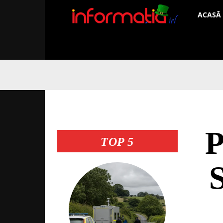
Informați
ACASĂ
IRL
P
TOP 5
S