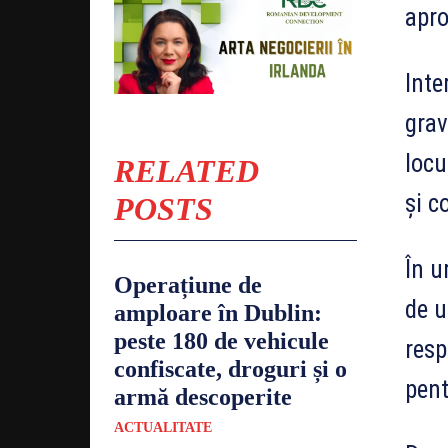
apro
Inte
grav
locu
RELATED
și c
POSTS
În u
Operațiune de
de u
amploare în Dublin:
peste 180 de vehicule
resp
confiscate, droguri și o
pent
armă descoperite
ACTUALITATE