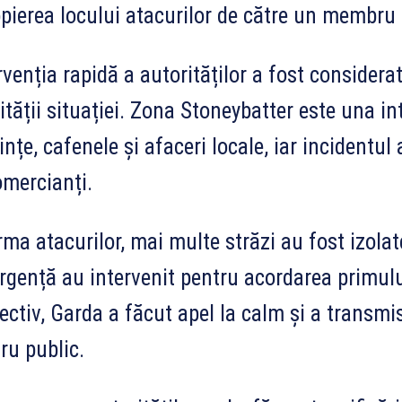
pierea locului atacurilor de către un membru al
rvenția rapidă a autorităților a fost considera
ității situației. Zona Stoneybatter este una i
ințe, cafenele și afaceri locale, iar incidentul
omercianți.
rma atacurilor, mai multe străzi au fost izolate
rgență au intervenit pentru acordarea primul
ectiv, Garda a făcut apel la calm și a transmi
ru public.