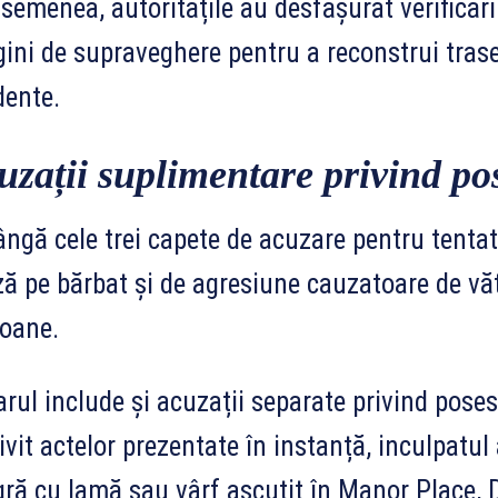
semenea, autoritățile au desfășurat verificări
ini de supraveghere pentru a reconstrui trase
dente.
uzații suplimentare privind po
ângă cele trei capete de acuzare pentru tentat
ă pe bărbat și de agresiune cauzatoare de vă
oane.
rul include și acuzații separate privind pose
ivit actelor prezentate în instanță, inculpatul
ră cu lamă sau vârf ascuțit în Manor Place, D