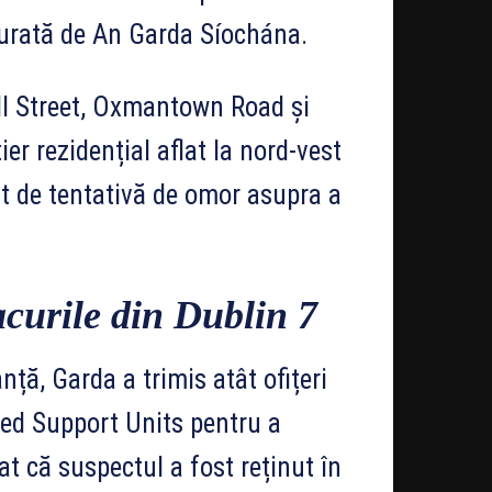
șurată de An Garda Síochána.
all Street, Oxmantown Road și
er rezidențial aflat la nord-vest
at de tentativă de omor asupra a
acurile din Dublin 7
ță, Garda a trimis atât ofițeri
rmed Support Units pentru a
at că suspectul a fost reținut în