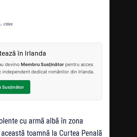
Acțiune
citire
.
ează în Irlanda
sau devino
Membru Susținător
pentru acces
tic independent dedicat românilor din Irlanda.
 Susținător
olente cu armă albă în zona
n această toamnă la Curtea Penală