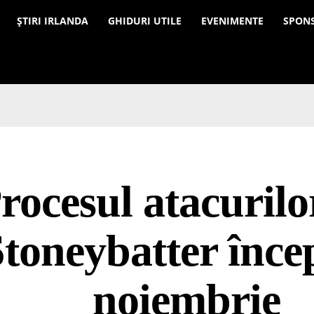
a
ȘTIRI IRLANDA
GHIDURI UTILE
EVENIMENTE
SPON
rocesul atacurilo
toneybatter înce
noiembrie