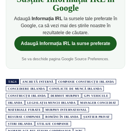
Google
Adaugă
Informația IRL
la sursele tale preferate în
Google, ca să vezi mai des știrile noastre în
rezultatele de căutare.
Adaugă Informația IRL la surse preferate
Se va deschide pagina Google Source Preferences.
TAGS
ANCHETĂ INTERNĂ
COMPANIE CONSTRUCȚII IRLANDA
CONCEDIERE IRLANDA
CONFLICTE DE MUNCĂ IRLANDA
CONSTRUCȚII IRLANDA
DERMOT MURPHY
GPS VEHICULE
IRLANDA
LEGISLAȚIA MUNCII IRLANDA
MANAGER CONCEDIAT
MATERIALE FURATE
MURPHY INTERNATIONAL
RESURSE COMPANIE
ROMÂNI ÎN IRLANDA
ȘANTIER PRIVAT
ȘTIRI IRLANDA
UTILAJE COMPANIE
WORKPLACE RELATIONS COMMISSION
WRC