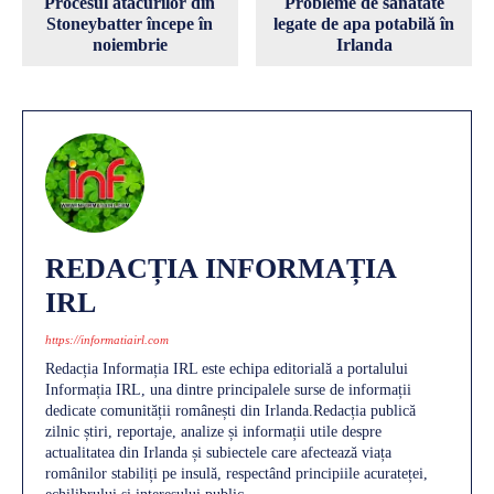
Procesul atacurilor din
Probleme de sănătate
Stoneybatter începe în
legate de apa potabilă în
noiembrie
Irlanda
REDACȚIA INFORMAȚIA
IRL
https://informatiairl.com
Redacția Informația IRL este echipa editorială a portalului
Informația IRL, una dintre principalele surse de informații
dedicate comunității românești din Irlanda.Redacția publică
zilnic știri, reportaje, analize și informații utile despre
actualitatea din Irlanda și subiectele care afectează viața
românilor stabiliți pe insulă, respectând principiile acurateței,