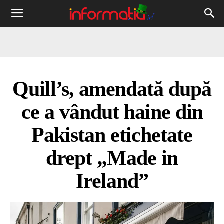
Informația
IRL
Quill’s, amendată după
ce a vândut haine din
Pakistan etichetate
drept „Made in
Ireland”