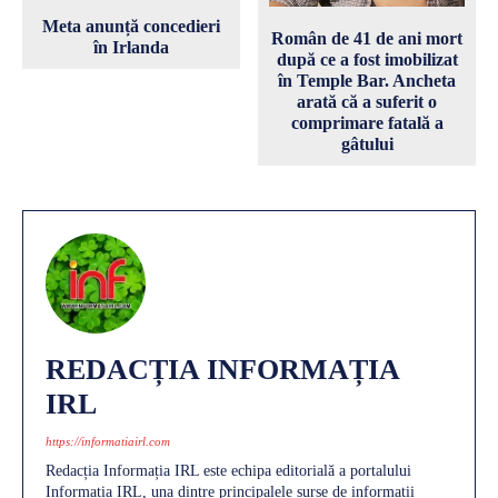
Meta anunță concedieri
Român de 41 de ani mort
în Irlanda
după ce a fost imobilizat
în Temple Bar. Ancheta
arată că a suferit o
comprimare fatală a
gâtului
REDACȚIA INFORMAȚIA
IRL
https://informatiairl.com
Redacția Informația IRL este echipa editorială a portalului
Informația IRL, una dintre principalele surse de informații