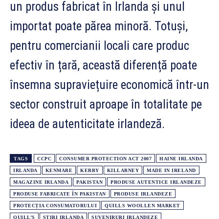
un produs fabricat în Irlanda și unul
importat poate părea minoră. Totuși,
pentru comercianii locali care produc
efectiv în țară, această diferență poate
însemna supraviețuire economică într-un
sector construit aproape în totalitate pe
ideea de autenticitate irlandeză.
TAGS
CCPC
CONSUMER PROTECTION ACT 2007
HAINE IRLANDA
IRLANDA
KENMARE
KERRY
KILLARNEY
MADE IN IRELAND
MAGAZINE IRLANDA
PAKISTAN
PRODUSE AUTENTICE IRLANDEZE
PRODUSE FABRICATE ÎN PAKISTAN
PRODUSE IRLANDEZE
PROTECȚIA CONSUMATORULUI
QUILLS WOOLLEN MARKET
QUILL’S
ȘTIRI IRLANDA
SUVENIRURI IRLANDEZE