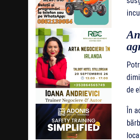
susț
incu
An
ag
Potr
dimi
de e
În a
bărb
loca