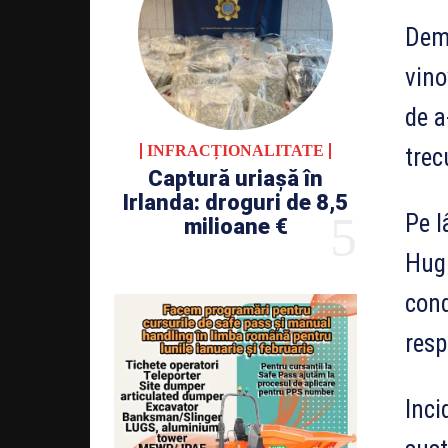
Demo
vino
de a
INFRACȚIONALITATE
trec
Captură uriașă în
Irlanda: droguri de 8,5
Pe l
milioane €
Hugh
cond
resp
Inci