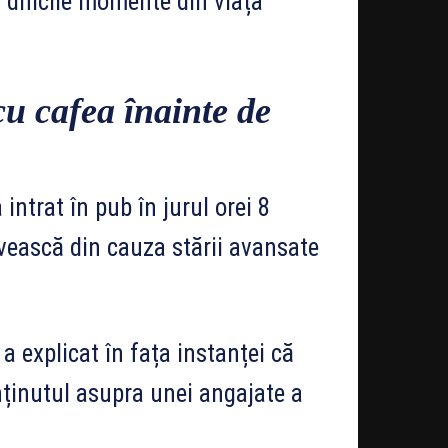
 dificile momente din viața
cu cafea înainte de
intrat în pub în jurul orei 8
rvească din cauza stării avansate
a explicat în fața instanței că
nținutul asupra unei angajate a