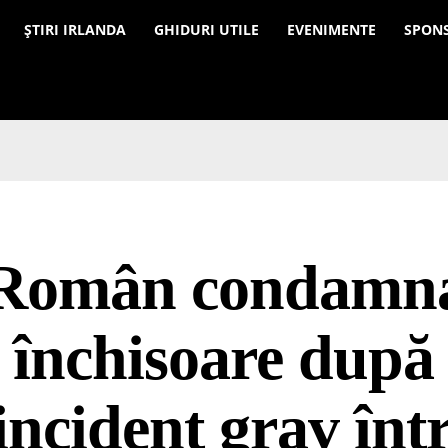
a
ȘTIRI IRLANDA
GHIDURI UTILE
EVENIMENTE
SPON
Român condamna
închisoare după
incident grav înt