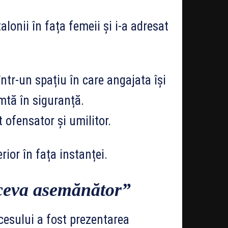
lonii în fața femeii și i-a adresat
într-un spațiu în care angajata își
imtă în siguranță.
ofensator și umilitor.
rior în fața instanței.
 ceva asemănător”
esului a fost prezentarea