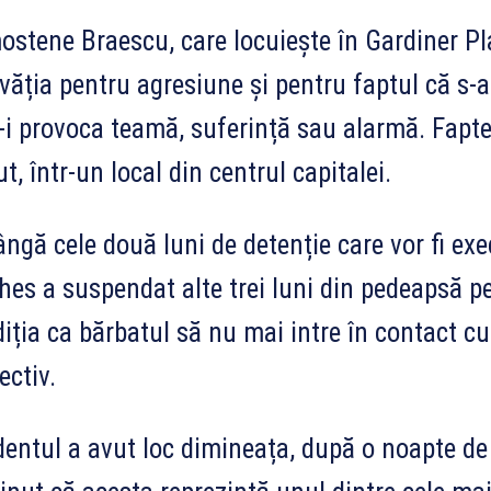
stene Braescu, care locuiește în Gardiner Pla
văția pentru agresiune și pentru faptul că s-a
-i provoca teamă, suferință sau alarmă. Faptel
ut, într-un local din centrul capitalei.
ângă cele două luni de detenție care vor fi ex
es a suspendat alte trei luni din pedeapsă pe
iția ca bărbatul să nu mai intre în contact cu
ectiv.
dentul a avut loc dimineața, după o noapte de