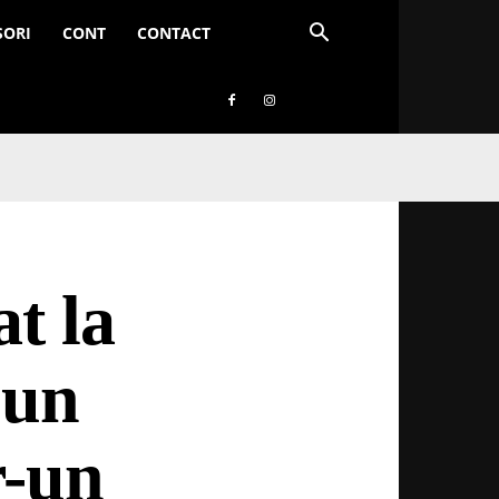
SORI
CONT
CONTACT
t la
 un
r-un