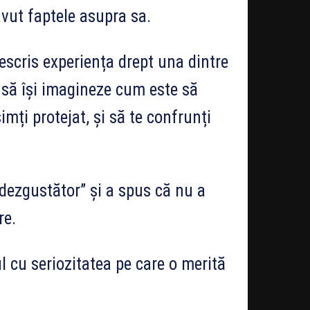
avut faptele asupra sa.
scris experiența drept una dintre
i să își imagineze cum este să
imți protejat, și să te confrunți
 „dezgustător” și a spus că nu a
re.
l cu seriozitatea pe care o merită