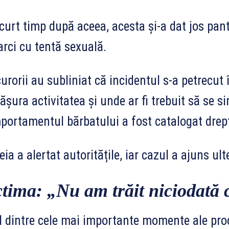
curt timp după aceea, acesta și-a dat jos panta
rci cu tentă sexuală.
urorii au subliniat că incidentul s-a petrecut 
ășura activitatea și unde ar fi trebuit să se s
ortamentul bărbatului a fost catalogat drept 
ia a alertat autoritățile, iar cazul a ajuns ulte
ctima: „Nu am trăit niciodată
 dintre cele mai importante momente ale proc