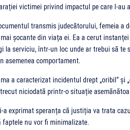
arației victimei privind impactul pe care l-au 
ocumentul transmis judecătorului, femeia a de
 mai șocante din viața ei. Ea a cerut instanțe
i la serviciu, într-un loc unde ar trebui să te s
un asemenea comportament.
ima a caracterizat incidentul drept „oribil” și
trecut niciodată printr-o situație asemănătoa
i-a exprimat speranța că justiția va trata cazu
ă faptele nu vor fi minimalizate.