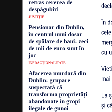
retras cererea de
decl
despăgubiri
JUSTIȚIE
În d
Pensionar din Dublin,
cele
în centrul unui dosar
de spălare de bani: zeci
merg
de mii de euro sunt în
cu 
joc
INFRACȚIONALITATE
Vict
Afacerea murdară din
mai 
Dublin: grupare
suspectată că
transforma proprietăți
Ea ș
abandonate în gropi
și c
ilegale de gunoi