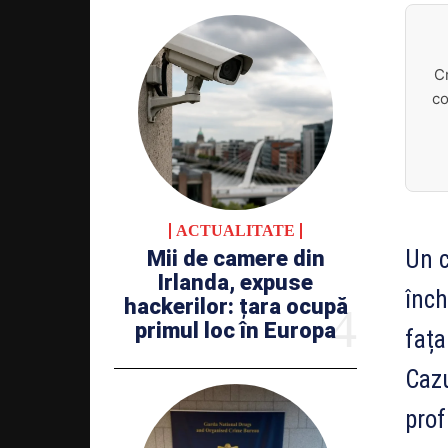
C
co
ACTUALITATE
Un c
Mii de camere din
Irlanda, expuse
înch
hackerilor: țara ocupă
primul loc în Europa
fața
Cazu
prof