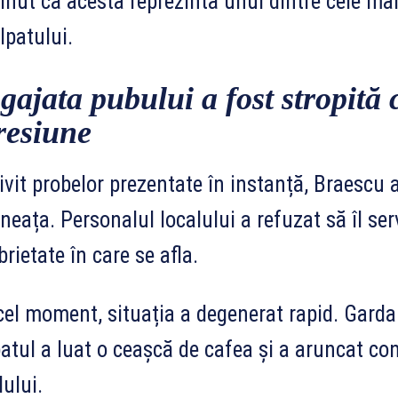
inut că acesta reprezintă unul dintre cele mai
lpatului.
gajata pubului a fost stropită 
resiune
ivit probelor prezentate în instanță, Braescu a 
neața. Personalul localului a refuzat să îl se
brietate în care se afla.
cel moment, situația a degenerat rapid. Garda 
atul a luat o ceașcă de cafea și a aruncat co
lului.