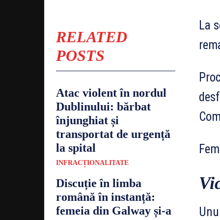
La s
RELATED
rema
POSTS
Proc
Atac violent în nordul
desf
Dublinului: bărbat
Comp
înjunghiat și
transportat de urgență
la spital
Feme
INFRACȚIONALITATE
Vi
Discuție în limba
română în instanță:
femeia din Galway și-a
Unul