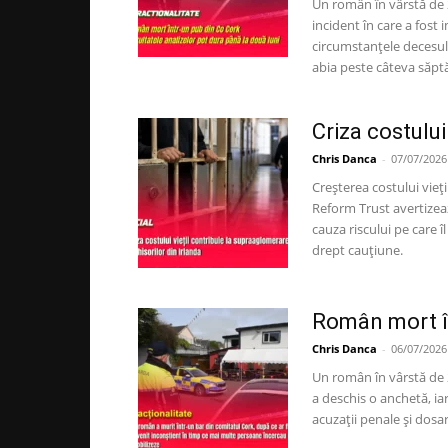
Un român în vârstă de 2
incident în care a fost
circumstanțele decesului
abia peste câteva săpt
Criza costului 
Chris Danca
-
07/07/2026
Creșterea costului vieți
Reform Trust avertizea
cauza riscului pe care 
drept cauțiune.
Român mort î
Chris Danca
-
06/07/2026
Un român în vârstă de 2
a deschis o anchetă, iar
acuzații penale și dosar