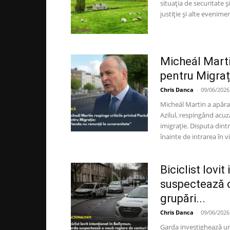
situația de securitate 
justiție și alte evenime
Micheál Martin
pentru Migrați
Chris Danca
-
09/06/2026
Micheál Martin a apărat
Azilul, respingând acuza
imigrație. Disputa dintr
înainte de intrarea în 
Biciclist lovi
suspectează o
grupări...
Chris Danca
-
09/06/2026
Garda investighează un 