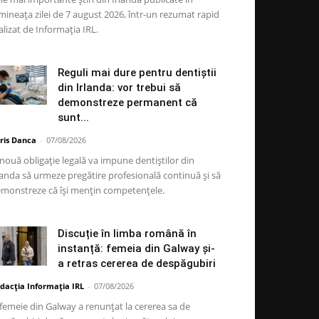
mineața zilei de 7 august 2026, într-un rezumat rapid
alizat de Informația IRL.
Reguli mai dure pentru dentiștii
din Irlanda: vor trebui să
demonstreze permanent că
sunt...
ris Danca
-
07/08/2026
nouă obligație legală va impune dentiștilor din
landa să urmeze pregătire profesională continuă și să
monstreze că își mențin competențele.
Discuție în limba română în
instanță: femeia din Galway și-
a retras cererea de despăgubiri
dacția Informația IRL
-
07/08/2026
femeie din Galway a renunțat la cererea sa de