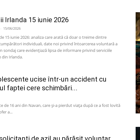
ții Irlanda 15 iunie 2026
-
15/06/2026
de 15 iunie 2026: analiza care arată că doar o treime dintre
 cumpărători individuali, date noi privind întoarcerea voluntară a
i un sondaj care evidențiază lipsa de informare privind serviciile
e din Irlanda.
olescente ucise într-un accident cu
ul faptei cere schimbări...
e de 16 ani din Navan, care și-a pierdut viața după ce a fost lovită
fer a...
olicitanți de azil au părăsit voluntar