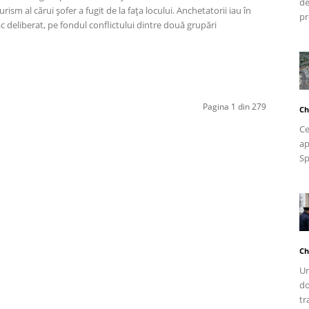
de
rism al cărui șofer a fugit de la fața locului. Anchetatorii iau în
pr
ac deliberat, pe fondul conflictului dintre două grupări
Pagina 1 din 279
Ch
Ce
ap
Sp
Ch
Un
do
tr