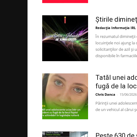
Știrile dimine
Redacția Informația IRL
În rezumatul dimineții 
locuințele noi ajung la
solicitanților de azil ș
disponibile în farmaciil
Tatăl unei ad
fugă de la loc
Chris Danca
-
15/06/2026
Părinții unei adolescent
de un vehicul al cărui șo
Peste 630 de s