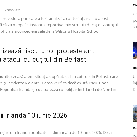
Ch
-
12/06/2026
Gh
procedura prin care a fost analizată contestația sa nu a fost
po
ză că va merge în instanță împotriva ministrului Educației. Anunțul
su
ficială a concedierii sale de la Wilson’s Hospital School.
izează riscul unor proteste anti-
 atacul cu cuțitul din Belfast
Re
onitorizează atent situația după atacul cu cuțitul din Belfast, care
Un
e și incidente violente. Garda verifică dacă există riscul unor
în
n Republica Irlanda și colaborează cu poliția din Irlanda de Nord în
Du
ții Irlanda 10 iunie 2026
Re
 știri din Irlanda publicate în dimineața de 10 iunie 2026. De la
Ce