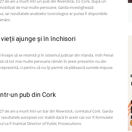
7 de ani a murit într-un pub din Riverstick, Co Cork, după un
 imobilizat de mai multe persoane. Garda investighează
, iar rezultatele analizelor toxicologice ar putea fi disponibile
ămâni.
vieții ajunge și în închisori
i începe să se resimtă și în sistemul judiciar din Irlanda. Irish Penal
ză că tot mai multe persoane rămân în arest preventiv nu din
îl reprezintă, ci pentru că nu își permit să plătească sumele impuse
ntr-un pub din Cork
7 de ani a murit într-un bar din Riverstick, comitatul Cork. Garda
 rezultatele autopsiei vor stabili dacă în acest caz vor fi formulate
ul va fi înaintat Director of Public Prosecutions.