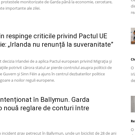
și protestele monitorizate de Garda până la economie, cercetare,
di
nte importante ale zilei.
re
 respinge criticile privind Pactul UE
e: „Irlanda nu renunță la suveranitate”
Ch
 decizia Irlandei de a aplica Pactul european privind Migrația și
țiile potrivit cărora statul ar pierde controlul asupra politicii de
O 
e Guvern și Sinn Féin a ajuns în centrul dezbaterilor politice
Ir
vigoare a noilor reguli europene.
de
t intenționat în Ballymun. Garda
 nouă reglare de conturi între
Re
O 
incident grav petrecut în Ballymun, unde un biciclist de 28 de ani