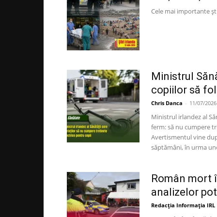
Cele mai importante ști
Ministrul Sănă
copiilor să fo
Chris Danca
-
11/07/2026
Ministrul irlandez al Să
ferm: să nu cumpere tro
Avertismentul vine după
săptămâni, în urma uno
Român mort în
analizelor pot
Redacția Informația IRL