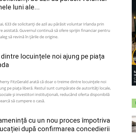
ele luni ale...
mai, 633 de solicitanți de azil au părăsit voluntar Irlanda prin
 asistată. Guvernul continuă să ofere sprijin financiar pentru
aleg să revină în țările de origine.
dintre locuințele noi ajung pe piața
anda
Sherry FitzGerald arată că doar o treime dintre locuințele noi
jung pe piața liberă. Restul sunt cumpărate de autorități locale,
sociale și investitori instituționali, reducând oferta disponibilă
ncearcă să cumpere o casă.
amenință cu un nou proces împotriva
ducației după confirmarea concedierii