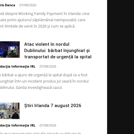
ris Danca
-
07/08/2026
id despre Working Family Payment în Irlanda: cine
ate primi ajutorul săptămânal neimpozabil, care
nt limitele de venit în 2026 și cum se aplică.
Atac violent în nordul
Dublinului: bărbat înjunghiat și
transportat de urgență la spital
dacția Informația IRL
-
07/08/2026
 bărbat a ajuns de urgență la spital după ce a fost
junghiat într-un incident produs joi seară în nordul
blinului. Garda investighează cazul.
Știri Irlanda 7 august 2026
dacția Informația IRL
-
07/08/2026
le mai importante știri din Irlanda publicate în