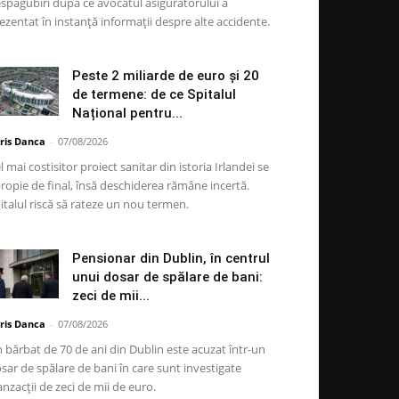
spăgubiri după ce avocatul asigurătorului a
ezentat în instanță informații despre alte accidente.
Peste 2 miliarde de euro și 20
de termene: de ce Spitalul
Național pentru...
ris Danca
-
07/08/2026
l mai costisitor proiect sanitar din istoria Irlandei se
ropie de final, însă deschiderea rămâne incertă.
italul riscă să rateze un nou termen.
Pensionar din Dublin, în centrul
unui dosar de spălare de bani:
zeci de mii...
ris Danca
-
07/08/2026
 bărbat de 70 de ani din Dublin este acuzat într-un
sar de spălare de bani în care sunt investigate
anzacții de zeci de mii de euro.