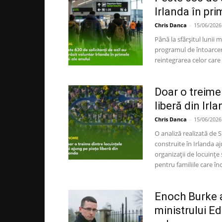
Irlanda în prim
Chris Danca
-
15/06/2026
Până la sfârșitul lunii 
programul de întoarcere
reintegrarea celor care 
Doar o treime 
liberă din Irl
Chris Danca
-
15/06/2026
O analiză realizată de 
construite în Irlanda a
organizații de locuințe 
pentru familiile care î
Enoch Burke 
ministrului E