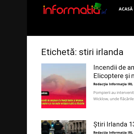
Informați
ACASĂ
IRL
Etichetă: stiri irlanda
Incendii de a
Elicoptere și 
Redacția Informația IRL
Pompierii au intervenit
Wicklow, unde flăcările 
Știri Irlanda 1
Redacția Informația IRL