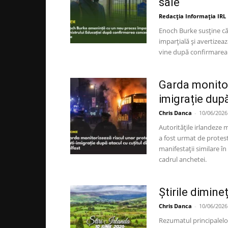
sale
Redacția Informația IRL
Enoch Burke susține că 
imparțială și avertizea
vine după confirmarea o
Garda monitor
imigrație după
Chris Danca
-
10/06/2026
Autoritățile irlandeze m
a fost urmat de protest
manifestații similare î
cadrul anchetei.
Știrile dimine
Chris Danca
-
10/06/2026
Rezumatul principalelor