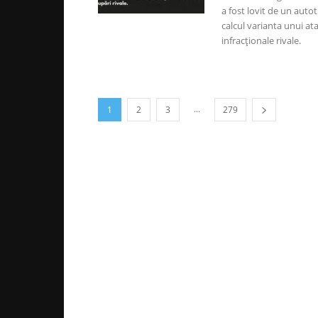
a fost lovit de un autotu
calcul varianta unui at
infracționale rivale.
...
1
2
3
279