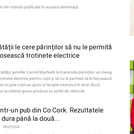
ri din Irlanda publicate în această dimineață.
tății le cere părinților să nu le permită
losească trotinete electrice
nătății, Jennifer Carroll MacNeill, le transmite părinților un mesaj
tinete electrice pentru copii și să nu le permită să le folosească.
 ce șase copii au ajuns la terapie intensivă în doar două
r accidente grave produse cu astfel de vehicule.
tr-un pub din Co Cork. Rezultatele
 dura până la două...
-
08/07/2026