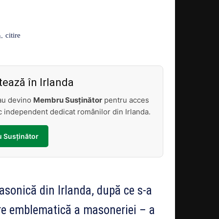
Acțiune
citire
.
ează în Irlanda
sau devino
Membru Susținător
pentru acces
tic independent dedicat românilor din Irlanda.
 Susținător
sonică din Irlanda, după ce s-a
re emblematică a masoneriei – a