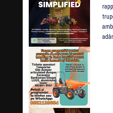
rapp
trup
ambi
adân