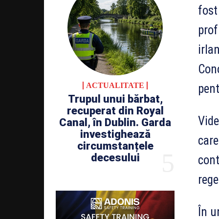
fost
prof
irla
Cono
ACTUALITATE
pent
Trupul unui bărbat,
recuperat din Royal
Vide
Canal, în Dublin. Garda
investighează
care
circumstanțele
decesului
cont
rege
În u