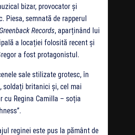
muzical bizar, provocator și
c. Piesa, semnată de rapperul
Greenback Records
, aparținând lui
pală a locației folosită recent și
regor a fost protagonistul.
enele sale stilizate grotesc, în
 soldați britanici și, cel mai
r cu Regina Camilla – soția
ghness”.
ajul reginei este pus la pământ de