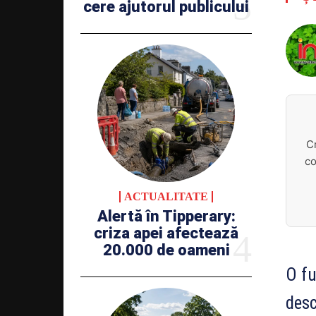
cere ajutorul publicului
C
co
ACTUALITATE
Alertă în Tipperary:
criza apei afectează
20.000 de oameni
O fu
desc