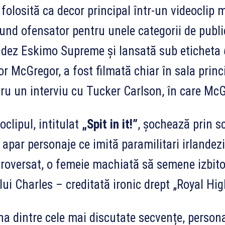
 folosită ca decor principal într-un videoclip 
und ofensator pentru unele categorii de publi
ndez Eskimo Supreme și lansată sub eticheta
r McGregor, a fost filmată chiar în sala princi
ru un interviu cu Tucker Carlson, în care McG
oclipul, intitulat
„Spit in it!”
, șochează prin sc
 apar personaje ce imită paramilitari irlandezi,
roversat, o femeie machiată să semene izbito
lui Charles – creditată ironic drept „Royal Hi
na dintre cele mai discutate secvențe, person