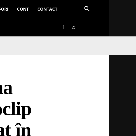
SORI
CONT
CONTACT
ma
clip
t în