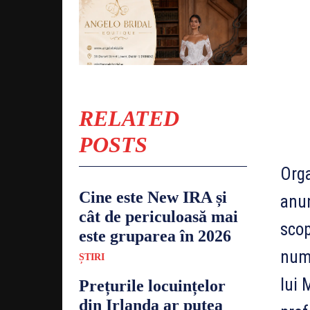
RELATED
POSTS
Orga
Cine este New IRA și
anun
cât de periculoasă mai
scop
este gruparea în 2026
nume
ȘTIRI
lui 
Prețurile locuințelor
din Irlanda ar putea