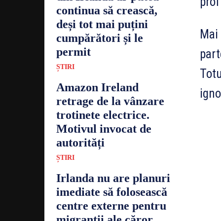
prof
continua să crească,
deși tot mai puțini
Mai 
cumpărători și le
permit
part
ȘTIRI
Totu
Amazon Ireland
igno
retrage de la vânzare
trotinete electrice.
Motivul invocat de
autorități
ȘTIRI
Irlanda nu are planuri
imediate să folosească
centre externe pentru
migranții ale căror