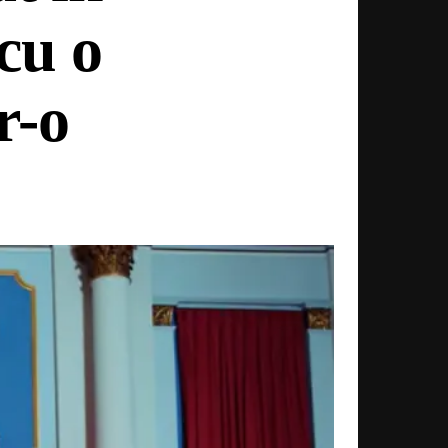
cu o
r-o