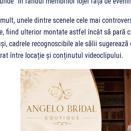
unde” în rândul membrilor lojei față de eveni
mult, unele dintre scenele cele mai controversa
e, fiind ulterior montate astfel încât să pară 
și, cadrele recognoscibile ale sălii sugerează 
rat între locație și conținutul videoclipului.