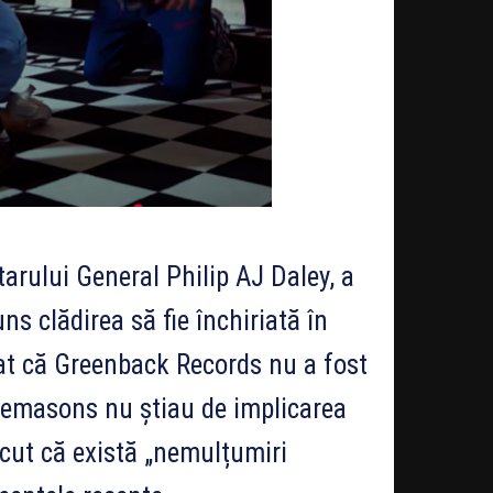
arului General Philip AJ Daley, a
s clădirea să fie închiriată în
niat că Greenback Records nu a fost
reemasons nu știau de implicarea
scut că există „nemulțumiri