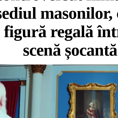
sediul masonilor, 
figură regală înt
scenă șocantă