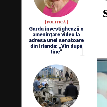
POLITICĂ
Garda investighează o
amenințare video la
adresa unei senatoare
din Irlanda: „Vin după
tine”