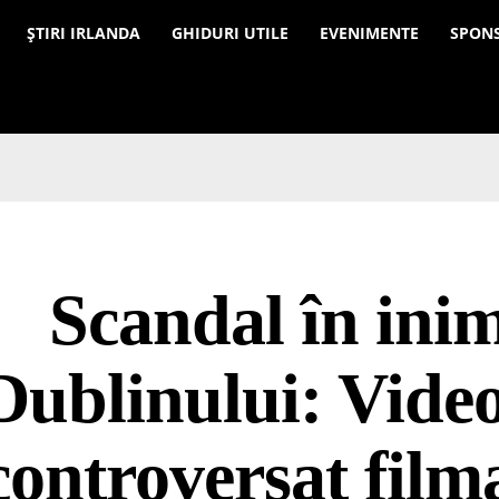
a
ȘTIRI IRLANDA
GHIDURI UTILE
EVENIMENTE
SPON
Scandal în ini
Dublinului: Video
controversat filma