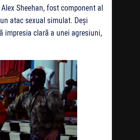
 Alex Sheehan, fost component al
l un atac sexual simulat. Deși
ă impresia clară a unei agresiuni,