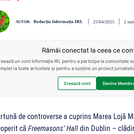
Redacția Informația IRL
2
min
25/04/2025
AUTOR:
Rămâi conectat la ceea ce cont
reează un cont Informația IRL pentru a participa la comunitate 
mplet la toate articolele și pentru a susține un proiect jurnalis
Creează cont
Devino Membru
rtună de controverse a cuprins Marea Lojă Ma
operit că
Freemasons’ Hall
din Dublin – clădi