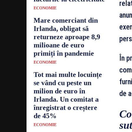
rela
ECONOMIE
anun
Mare comerciant din
exem
Irlanda, obligat să
returneze aproape 8,9
pers
milioane de euro
primiți în pandemie
În p
ECONOMIE
comp
Tot mai multe locuințe
furn
se vând cu peste un
milion de euro în
de a
Irlanda. Un comitat a
înregistrat o creștere
Co
de 45%
su
ECONOMIE