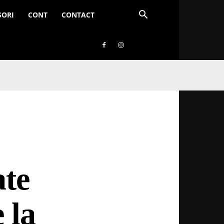
SORI
CONT
CONTACT
ate
 la