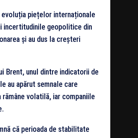
 evoluția piețelor internaționale
i incertitudinile geopolitice din
onarea și au dus la creșteri
i Brent, unul dintre indicatorii de
zile au apărut semnale care
a rămâne volatilă, iar companiile
e.
mnă că perioada de stabilitate