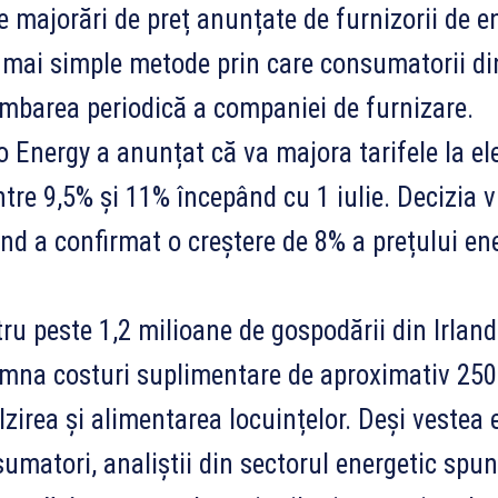
e majorări de preț anunțate de furnizorii de e
 mai simple metode prin care consumatorii din 
mbarea periodică a companiei de furnizare.
 Energy a anunțat că va majora tarifele la elec
ntre 9,5% și 11% începând cu 1 iulie. Decizia v
and a confirmat o creștere de 8% a prețului ene
ru peste 1,2 milioane de gospodării din Irland
mna costuri suplimentare de aproximativ 250
lzirea și alimentarea locuințelor. Deși vestea
umatori, analiștii din sectorul energetic spu