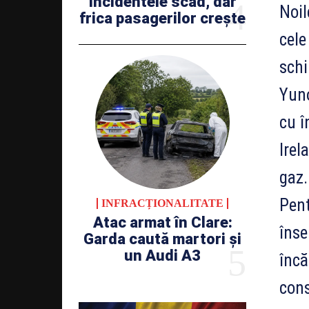
incidentele scad, dar
Noil
frica pasagerilor crește
cele
schi
Yuno
cu î
Irel
gaz.
Pent
INFRACȚIONALITATE
Atac armat în Clare:
înse
Garda caută martori și
un Audi A3
încă
cons