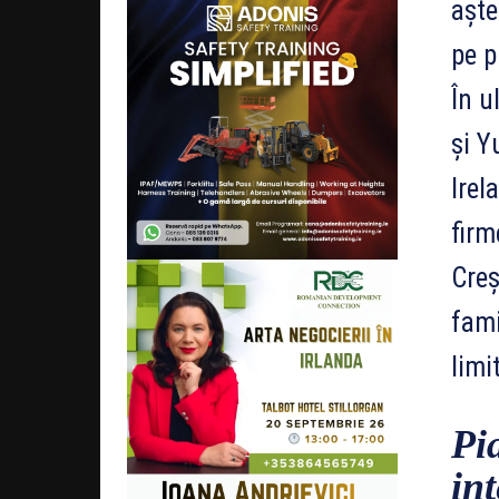
aște
pe p
În u
și Y
Irel
firm
Creș
fami
limi
Pi
in