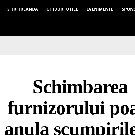
a
ȘTIRI IRLANDA
GHIDURI UTILE
EVENIMENTE
SPON
Schimbarea
furnizorului po
anula scumpirile