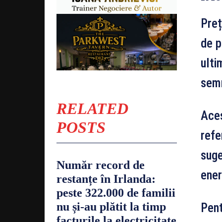
Preț
de p
ulti
semn
RELATED
Aces
POSTS
refe
suge
Număr record de
ener
restanțe în Irlanda:
peste 322.000 de familii
nu și-au plătit la timp
Pent
facturile la electricitate