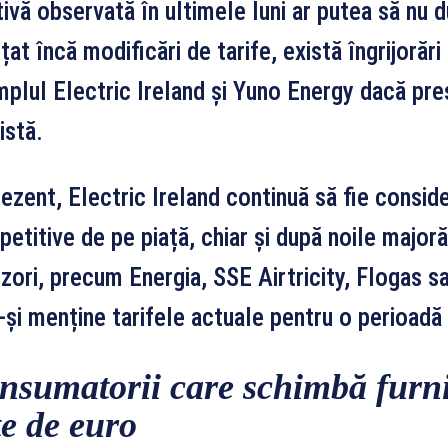
tivă observată în ultimele luni ar putea să nu d
țat încă modificări de tarife, există îngrijorăr
plul Electric Ireland și Yuno Energy dacă pres
istă.
rezent, Electric Ireland continuă să fie conside
etitive de pe piață, chiar și după noile majoră
izori, precum Energia, SSE Airtricity, Flogas s
-și menține tarifele actuale pentru o perioadă
nsumatorii care schimbă furn
te de euro