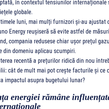
ptată, în contextul tensiunilor internaționale și
iețele globale.
ltimele luni, mai mulți furnizori și-au ajustat d
uno Energy reușiseră să evite astfel de măsur
and, compania redusese chiar ușor prețul gazul
e din domeniu aplicau scumpiri.
terea recentă a prețurilor ridică din nou într
lii: cât de mult mai pot crește facturile și c
ta impactul asupra bugetului lunar?
ața energiei rămâne influențată
ternaționale