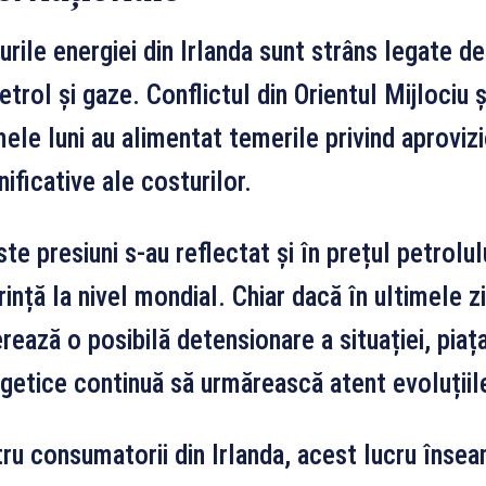
urile energiei din Irlanda sunt strâns legate de
etrol și gaze. Conflictul din Orientul Mijlociu ș
mele luni au alimentat temerile privind aprovizi
ificative ale costurilor.
te presiuni s-au reflectat și în prețul petrolulu
rință la nivel mondial. Chiar dacă în ultimele 
rează o posibilă detensionare a situației, piaț
getice continuă să urmărească atent evoluțiil
ru consumatorii din Irlanda, acest lucru însea