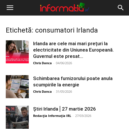
Informația
IRL
Etichetă: consumatori Irlanda
Irlanda are cele mai mari prețuri la
electricitate din Uniunea Europeană.
Guvernul este presat...
Chris Danca
-
04/06/2026
Schimbarea furnizorului poate anula
scumpirile la energie
Chris Danca
-
31/05/2026
Știri Irlanda ⎜27 martie 2026
Redacția Informația IRL
-
27/03/2026