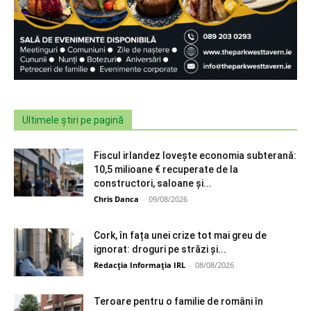
Ultimele știri pe pagină
Fiscul irlandez lovește economia subterană:
10,5 milioane € recuperate de la
constructori, saloane și...
Chris Danca
-
09/08/2026
Cork, în fața unei crize tot mai greu de
ignorat: droguri pe străzi și...
Redacția Informația IRL
-
08/08/2026
Teroare pentru o familie de români în