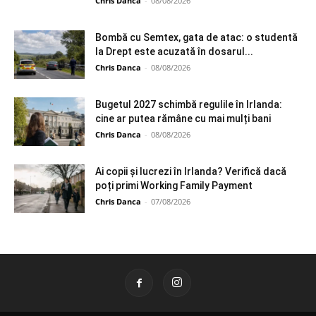
Chris Danca
-
08/08/2026
Bombă cu Semtex, gata de atac: o studentă
la Drept este acuzată în dosarul...
Chris Danca
-
08/08/2026
Bugetul 2027 schimbă regulile în Irlanda:
cine ar putea rămâne cu mai mulți bani
Chris Danca
-
08/08/2026
Ai copii și lucrezi în Irlanda? Verifică dacă
poți primi Working Family Payment
Chris Danca
-
07/08/2026