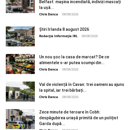
Belfast: mașina incendiată, indivizi mascați
la ușă...
Chris Danca
-
08/08/2026
Știri Irlanda 8 august 2026
Redacția Informația IRL
-
08/08/2026
Un nou șoc la casa de marcat? De ce
alimentele s-ar putea scumpi din...
Chris Danca
-
08/08/2026
Val de violență în Cavan: trei oameni au ajuns
la spital, iar trei bărbați...
Chris Danca
-
08/08/2026
Zece minute de teroare în Cobh:
despăgubirea uriașă primită de un polițist
Garda după...