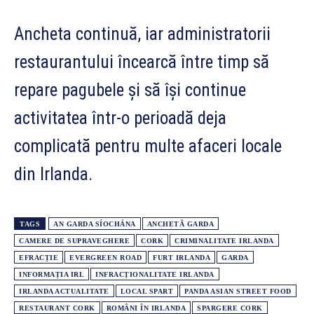
Ancheta continuă, iar administratorii
restaurantului încearcă între timp să
repare pagubele și să își continue
activitatea într-o perioadă deja
complicată pentru multe afaceri locale
din Irlanda.
TAGS
AN GARDA SÍOCHÁNA
ANCHETĂ GARDA
CAMERE DE SUPRAVEGHERE
CORK
CRIMINALITATE IRLANDA
EFRACȚIE
EVERGREEN ROAD
FURT IRLANDA
GARDA
INFORMAȚIA IRL
INFRACȚIONALITATE IRLANDA
IRLANDA ACTUALITATE
LOCAL SPART
PANDA ASIAN STREET FOOD
RESTAURANT CORK
ROMÂNI ÎN IRLANDA
SPARGERE CORK