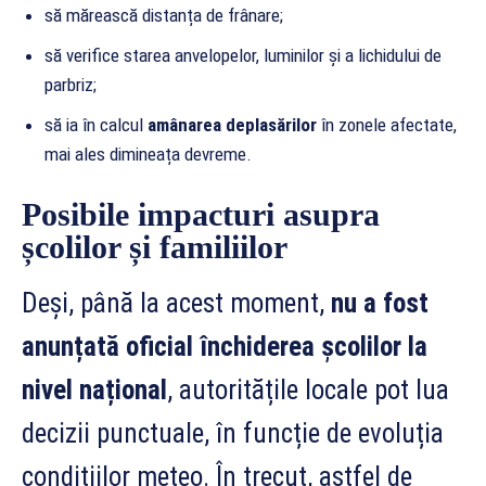
să mărească distanța de frânare;
să verifice starea anvelopelor, luminilor și a lichidului de
parbriz;
să ia în calcul
amânarea deplasărilor
în zonele afectate,
mai ales dimineața devreme.
Posibile impacturi asupra
școlilor și familiilor
Deși, până la acest moment,
nu a fost
anunțată oficial închiderea școlilor la
nivel național
, autoritățile locale pot lua
decizii punctuale, în funcție de evoluția
condițiilor meteo. În trecut, astfel de