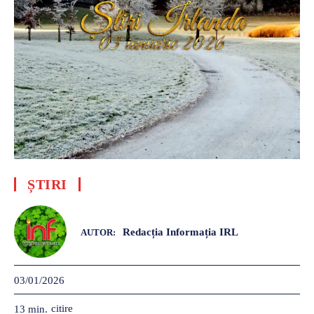
ȘTIRI
Redacția Informația IRL
AUTOR:
03/01/2026
citire
13
min.