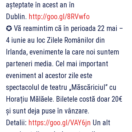
așteptate în acest an în
Dublin.
http://goo.gl/8RVwfo
✪ Vă reamintim că în perioada 22 mai –
4 iunie au loc Zilele Românilor din
Irlanda, evenimente la care noi suntem
parteneri media. Cel mai important
eveniment al acestor zile este
spectacolul de teatru „Măscăriciul” cu
Horațiu Mălăele. Biletele costă doar 20€
și sunt deja puse în vânzare.
Detalii:
https://goo.gl/VAY6jn
Un alt