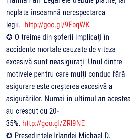
Fianna Fail. Legal ele trebuie plătite, iar
neplata înseamnă nerespectarea
legii.
http://goo.gl/9FbqWK
✪ O treime din șoferii implicați în
accidente mortale cauzate de viteza
excesivă sunt neasigurați. Unul dintre
motivele pentru care mulți conduc fără
asigurare este creșterea excesivă a
asigurărilor. Numai în ultimul an acestea
au crescut cu 20-
35%.
http://goo.gl/ZRl9NE
✪ Președintele Irlandei Michael D.