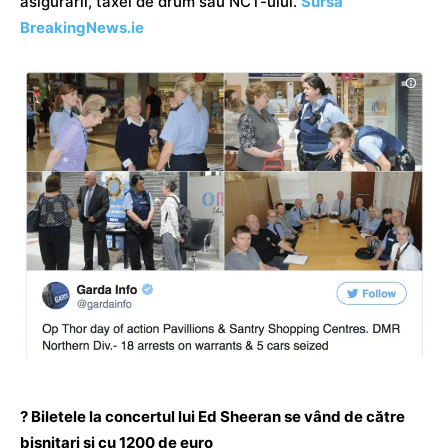
asigurării, taxei de drum sau NCT-ului.
Sursa
BreakingNews.ie
? Biletele la concertul lui Ed Sheeran se vând de către
bișnițari și cu 1200 de euro