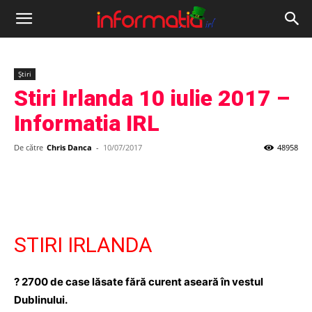
Informația
IRL
Știri
Stiri Irlanda 10 iulie 2017 –
Informatia IRL
De către
Chris Danca
-
10/07/2017
48958
STIRI IRLANDA
? 2700 de case lăsate fără curent aseară în vestul
Dublinului.