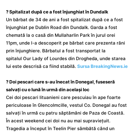
? Spitalizat după ce a fost înjunghiat în Dundalk
Un bărbat de 34 de ani a fost spitalizat după ce a fost
înjunghiat pe Dublin Road din Dundalk. Garda a fost
chemată la o casă din Mullaharlin Park în jurul orei
11pm, unde l-a descoperit pe bărbat care prezenta răni
prin înjunghiere. Bărbatul a fost transportat la
spitalul Our Lady of Lourdes din Drogheda, unde starea
lui este descrisă ca fiind stabilă.
Sursa BreakingNews.ie
? Doi pescari care s-au înecat în Donegal, fuseseră
salvați cu o lună în urmă din același loc
Cei doi pescari lituanieni care pescuiau în ape foarte
periculoase în Glencolmcille, vestul Co. Donegal au fost
salvați în urmă cu patru săptămâni de Paza de Coastă.
În acest weekend cei doi nu au mai supraviețuit.
Tragedia a început în Teelin Pier sâmbătă când un