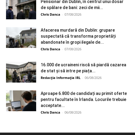
Pensionar din Dublin, în centrul unui dosar
de spălare de bani: zeci de mii...
Chris Danca
-
07/08/2026
Afacerea murdară din Dublin: grupare
suspectată că transforma proprietăți
abandonate în gropi ilegale de...
Chris Danca
-
07/08/2026
16.000 de ucraineni riscă să piardă cazarea
de stat și să intre pe piața...
Redacția Informația IRL
-
06/08/2026
Aproape 6.800 de candidați au primit oferte
pentru facultate în Irlanda. Locurile trebuie
acceptate...
Chris Danca
-
06/08/2026