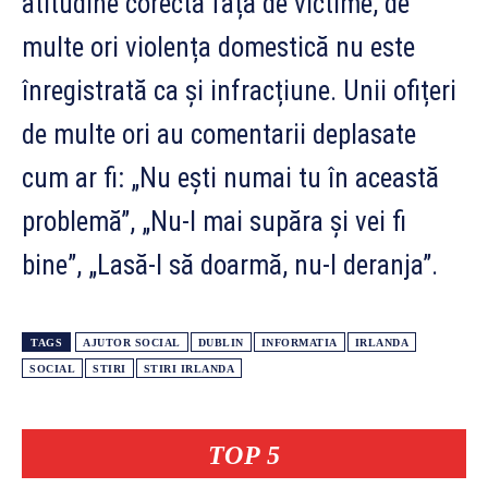
atitudine corectă față de victime, de
multe ori violența domestică nu este
înregistrată ca și infracțiune. Unii ofițeri
de multe ori au comentarii deplasate
cum ar fi: „Nu ești numai tu în această
problemă”, „Nu-l mai supăra și vei fi
bine”, „Lasă-l să doarmă, nu-l deranja”.
TAGS
AJUTOR SOCIAL
DUBLIN
INFORMATIA
IRLANDA
SOCIAL
STIRI
STIRI IRLANDA
TOP 5