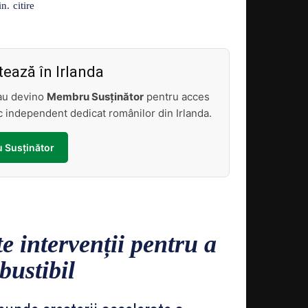
Acțiune
citire
n.
ează în Irlanda
sau devino
Membru Susținător
pentru acces
tic independent dedicat românilor din Irlanda.
 Susținător
e intervenții pentru a
bustibil