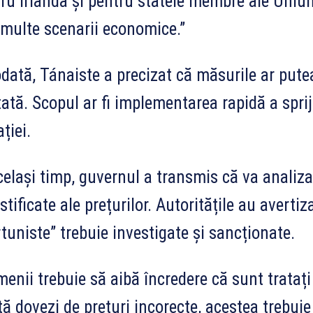
ru Irlanda și pentru statele membre ale Uniu
multe scenarii economice.”
dată, Tánaiste a precizat că măsurile ar pute
tată. Scopul ar fi implementarea rapidă a sprij
ației.
celași timp, guvernul a transmis că va analiza
stificate ale prețurilor. Autoritățile au avertiz
tuniste” trebuie investigate și sancționate.
enii trebuie să aibă încredere că sunt tratați
tă dovezi de prețuri incorecte, acestea trebuie