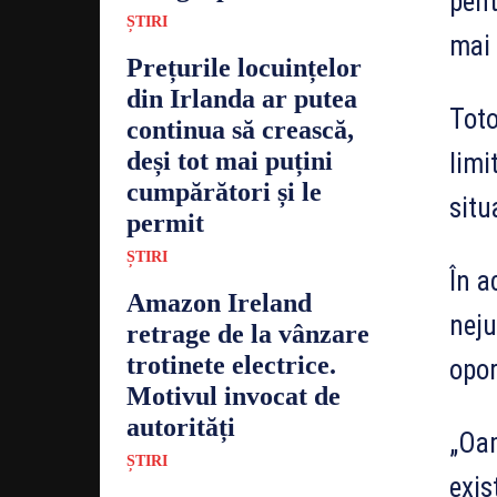
pent
ȘTIRI
mai 
Prețurile locuințelor
din Irlanda ar putea
Toto
continua să crească,
deși tot mai puțini
limi
cumpărători și le
situ
permit
ȘTIRI
În a
Amazon Ireland
neju
retrage de la vânzare
trotinete electrice.
opor
Motivul invocat de
autorități
„Oam
ȘTIRI
exis