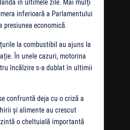
rlanda în ultimele zile. Mai mulți
amera inferioară a Parlamentului
eja presiunea economică.
țurile la combustibil au ajuns la
lație. În unele cazuri, motorina
tru încălzire s-a dublat în ultimii
 se confruntă deja cu o criză a
 chirii și alimente au crescut
ezintă o cheltuială importantă