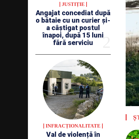
JUSTIȚIE
Angajat concediat după
o bătaie cu un curier și-
a câștigat postul
înapoi, după 15 luni
fără serviciu
Ș
INFRACȚIONALITATE
Val de violență în