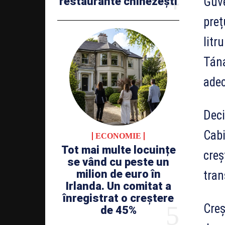
Guve
restaurante chinezești
preț
litr
Tána
adec
Deci
Cabi
ECONOMIE
Tot mai multe locuințe
creș
se vând cu peste un
milion de euro în
tran
Irlanda. Un comitat a
înregistrat o creștere
Creș
de 45%