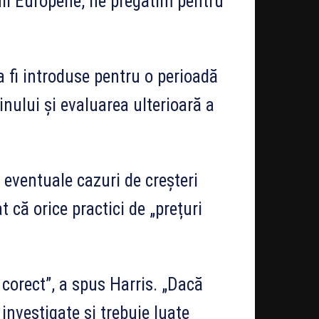
nii Europene, ne pregătim pentru
a fi introduse pentru o perioadă
inului și evaluarea ulterioară a
 eventuale cazuri de creșteri
at că orice practici de „prețuri
 corect”, a spus Harris. „Dacă
 investigate și trebuie luate