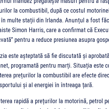
rnul irlandez pregătește măsuri pentru a răsp
urilor la combustibil, după ce costul motorine
u în multe stații din Irlanda. Anunțul a fost fă
iste Simon Harris, care a confirmat că Executi
vată” pentru a reduce presiunea asupra gospod
zia este așteptată să fie discutată și aproba
net, programată pentru marți. Situația este 
terea prețurilor la combustibil are efecte direc
sportului și al energiei în întreaga țară.
terea rapidă a prețurilor la motorină, petrol p