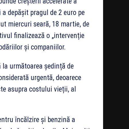
unde creșterii accelerate a
i a depășit pragul de 2 euro pe
cut miercuri seară, 18 martie, de
vul finalizează o „intervenție
ăriilor și companiilor.
tă la următoarea ședință de
considerată urgentă, deoarece
te asupra costului vieții, al
entru încălzire și benzină a