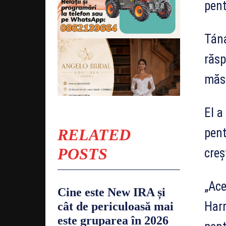
pent
Tána
răsp
măsu
El a
RELATED
pent
POSTS
creș
„Ace
Cine este New IRA și
Harr
cât de periculoasă mai
este gruparea în 2026