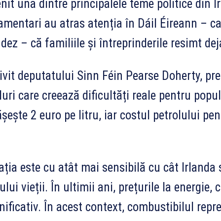
nit una dintre principalele teme politice din I
amentari au atras atenția în Dáil Éireann – c
ndez – că familiile și întreprinderile resimt d
ivit deputatului Sinn Féin Pearse Doherty, pre
luri care creează dificultăți reale pentru popu
șește 2 euro pe litru, iar costul petrolului pen
ația este cu atât mai sensibilă cu cât Irlanda
ului vieții. În ultimii ani, prețurile la energie,
ificativ. În acest context, combustibilul repr