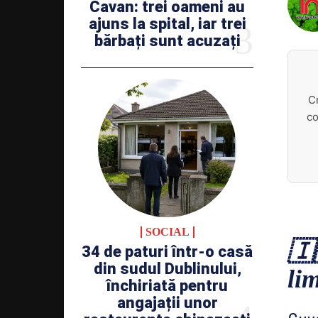
Cavan: trei oameni au
ajuns la spital, iar trei
bărbați sunt acuzați
C
co
SOCIAL
🇮
34 de paturi într-o casă
din sudul Dublinului,
lim
închiriată pentru
angajații unor