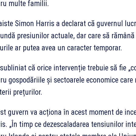
ru multe familii.
iste Simon Harris a declarat că guvernul lucr
undă presiunilor actuale, dar care să rămână fl
rile ar putea avea un caracter temporar.
 subliniat că orice intervenție trebuie să fie „c
ru gospodăriile și sectoarele economice care 
terii prețurilor.
st guvern va acționa în acest moment de ince
is. „În timp ce dezescaladarea tensiunilor int