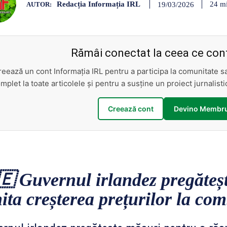
Redacția Informația IRL
24
mi
19/03/2026
AUTOR:
Rămâi conectat la ceea ce cont
reează un cont Informația IRL pentru a participa la comunitate 
mplet la toate articolele și pentru a susține un proiect jurnalis
Creează cont
Devino Membru
🇪
Guvernul irlandez pregăteșt
ita creșterea prețurilor la com