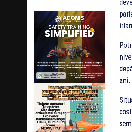
deve
parl
irla
Potr
nive
depă
ani.
Situ
cost
semn