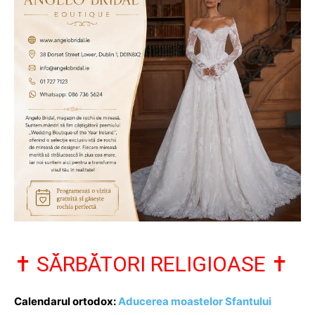
✝️ SĂRBĂTORI RELIGIOASE ✝️
Calendarul ortodox:
Aducerea moastelor Sfantului