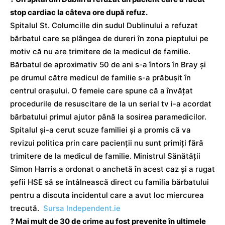
stop cardiac la câteva ore după refuz.
Spitalul St. Columcille din sudul Dublinului a refuzat
bărbatul care se plângea de dureri în zona pieptului pe
motiv că nu are trimitere de la medicul de familie.
Bărbatul de aproximativ 50 de ani s-a întors în Bray și
pe drumul către medicul de familie s-a prăbușit în
centrul orașului. O femeie care spune că a învățat
procedurile de resuscitare de la un serial tv i-a acordat
bărbatului primul ajutor până la sosirea paramedicilor.
Spitalul și-a cerut scuze familiei și a promis că va
revizui politica prin care pacienții nu sunt primiți fără
trimitere de la medicul de familie. Ministrul Sănătății
Simon Harris a ordonat o anchetă în acest caz și a rugat
șefii HSE să se întâlnească direct cu familia bărbatului
pentru a discuta incidentul care a avut loc miercurea
trecută.
Sursa Independent.ie
? Mai mult de 30 de crime au fost prevenite în ultimele