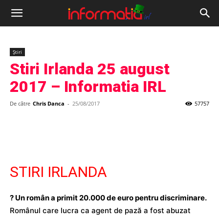
Informația
IRL
Știri
Stiri Irlanda 25 august
2017 – Informatia IRL
De către
Chris Danca
-
25/08/2017
57757
STIRI IRLANDA
? Un român a primit 20.000 de euro pentru discriminare.
Românul care lucra ca agent de pază a fost abuzat