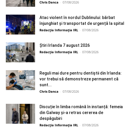
Chris Danca
-
07/08/2026
Atac violent în nordul Dublinului: bărbat
înjunghiat și transportat de urgență la spital
Redacția Informația IRL
-
07/08/2026
Știri Irlanda 7 august 2026
Redacția Informația IRL
-
07/08/2026
Reguli mai dure pentru dentiștii din Irlanda:
vor trebui să demonstreze permanent că
sunt...
Chris Danca
-
07/08/2026
Discuție în limba română în instanță: femeia
din Galway și-a retras cererea de
despăgubiri
Redacția Informația IRL
-
07/08/2026