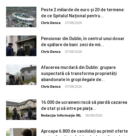
Peste 2 miliarde de euro și 20 de termene:
de ce Spitalul Național pentru...
Chris Danca
-
07/08/2026
Pensionar din Dublin, în centrul unui dosar
de spălare de bani: zeci de mii...
Chris Danca
-
07/08/2026
Afacerea murdară din Dublin: grupare
suspectată că transforma proprietăți
abandonate în gropi ilegale de...
Chris Danca
-
07/08/2026
16.000 de ucraineni riscă să piardă cazarea
de stat și să intre pe piața...
Redacția Informația IRL
-
06/08/2026
Aproape 6.800 de candidați au primit oferte