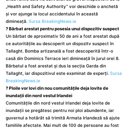
„Health and Safety Authority” vor deschide o anchetă
și vor ajunge la locul accidentului în această
dimineață.
Sursa BreakingNews.ie
? Bărbat arestat pentru posesia unui dispozitiv suspect
Un bărbat de aproximativ 50 de ani a fost arestat după
ce autoritățile au descoperit un dispozitv suspect în
Tallaght. Bomba artizanală a fost descoperită într-o
casă din Dominics Terrace ieri dimineață în jurul orei 8.
Bărbatul a fost arestat și dus la secția Garda din
Tallaght, iar dispozitivul este examinat de experți.
Sursa
BreakingNews.ie
? Ploile vor lovi din nou comunitățile deja lovite de
inundații din nord vestul Irlandei
Comunitățile din nord vestul Irlandei deja lovite de
inundații se pregătesc pentru noi ploi abundente, iar
guvernul a hotărât să trimită Armata Irlandeză să ajute
familiile afectate. Mai mult de 100 de persoane au fost