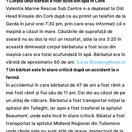
? Corpul unui bărbat a fost scos din apă în Cork
Valentia Marine Rescue Sub Centre s-a deplasat la Old
Head Kinsale din Cork după ce au primit un telefon de la
Garda în jurul orei 7:30 pm, prin care erau informați că o
mașină a căzut în mare. Căutările de suprafață de
aseară nu au dus la nici un rezultat, abia la ora 3:20 în
această dimineață corpul bărbatului a fost scos din
mașina care era total scufundată în apă. Bărbatul era în
vârstă de aproximativ 60 de ani.
Sursa BreakingNews.ie
? Un bărbat este în stare critică după un accident la o
fermă
În accidentul în care bărbatul de 47 de ani a fost rănit a
mai fost rănit și fiul său de 11 ani. Cei doi au căzut de pe
un utilaj de ridicare. Bărbatul a fost transportat inițial la
spitalul din Tallaght, iar apoi a fost trasferat la spitalul
Beaumont, unde este încă în stare critică. Băiatul a fost
transportat la spitalul Midland Regional din Tullamore
unde rănile sale nu sunt atât de grave. Inspectorii de la