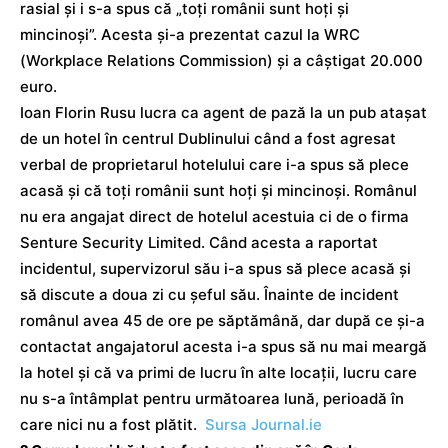
rasial și i s-a spus că „toți românii sunt hoți și
mincinoși”. Acesta și-a prezentat cazul la WRC
(Workplace Relations Commission) și a câștigat 20.000
euro.
Ioan Florin Rusu lucra ca agent de pază la un pub atașat
de un hotel în centrul Dublinului când a fost agresat
verbal de proprietarul hotelului care i-a spus să plece
acasă și că toți românii sunt hoți și mincinoși. Românul
nu era angajat direct de hotelul acestuia ci de o firma
Senture Security Limited. Când acesta a raportat
incidentul, supervizorul său i-a spus să plece acasă și
să discute a doua zi cu șeful său. Înainte de incident
românul avea 45 de ore pe săptămână, dar după ce și-a
contactat angajatorul acesta i-a spus să nu mai meargă
la hotel și că va primi de lucru în alte locații, lucru care
nu s-a întâmplat pentru următoarea lună, perioadă în
care nici nu a fost plătit.
Sursa Journal.ie