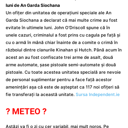
luni de An Garda Siochana
Un ofițer din unitatea de operațiuni speciale ale An
Garda Siochana a declarat că mai multe crime au fost
evitate în ultimele luni. John O’Driscoll spune că în
unele cazuri, criminalul a fost prins cu cagula pe față și
cu o armă în mână chiar înainte de a comite o crimă în
războiul dintre clanurile Kinahan și Hutch. Până acum în
acest an au fost confiscate trei arme de asalt, două
arme automate, șase pistoale semi-automate și două
pistoale. Cu toate acestea unitatea specială are nevoie
de personal suplimentar pentru a face față acestor
amenințări așa că este de așteptat ca 117 noi ofițeri să
fie transferați la această unitate.
Sursa Independent.ie
? METEO ?
Astăzi va fi o zi cu cer variabil, mai mult noros. Pe