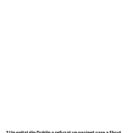
? Un spital din Dublin a refuzat un pacient care a făcut