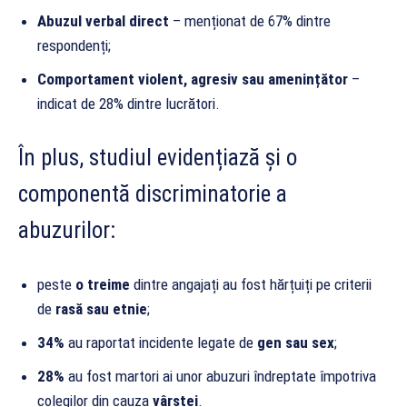
Abuzul verbal direct
– menționat de 67% dintre
respondenți;
Comportament violent, agresiv sau amenințător
–
indicat de 28% dintre lucrători.
În plus, studiul evidențiază și o
componentă discriminatorie a
abuzurilor:
peste
o treime
dintre angajați au fost hărțuiți pe criterii
de
rasă sau etnie
;
34%
au raportat incidente legate de
gen sau sex
;
28%
au fost martori ai unor abuzuri îndreptate împotriva
colegilor din cauza
vârstei
.