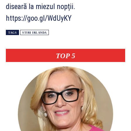
diseară la miezul nopții.
https://goo.gl/WdUyKY
TAGS
STIRI IRLANDA
TOP 5