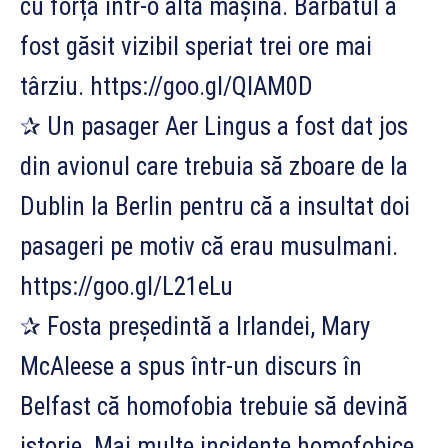
cu forța într-o altă mașină. Bărbatul a
fost găsit vizibil speriat trei ore mai
târziu. https://goo.gl/QIAM0D
✰ Un pasager Aer Lingus a fost dat jos
din avionul care trebuia să zboare de la
Dublin la Berlin pentru că a insultat doi
pasageri pe motiv că erau musulmani.
https://goo.gl/L21eLu
✰ Fosta președintă a Irlandei, Mary
McAleese a spus într-un discurs în
Belfast că homofobia trebuie să devină
istorie. Mai multe incidente homofobice