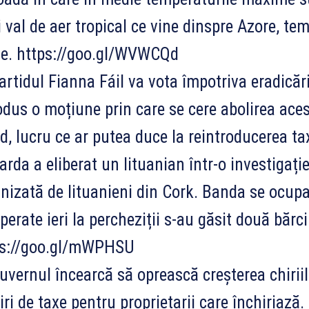
 val de aer tropical ce vine dinspre Azore, te
de. https://goo.gl/WVWCQd
rtidul Fianna Fáil va vota împotriva eradicării
odus o moțiune prin care se cere abolirea acest
d, lucru ce ar putea duce la reintroducerea tax
rda a eliberat un lituanian într-o investigaț
nizată de lituanieni din Cork. Banda se ocupa c
perate ieri la percheziții s-au găsit două bărc
ps://goo.gl/mWPHSU
vernul încearcă să oprească creșterea chirii
iri de taxe pentru proprietarii care închiriază