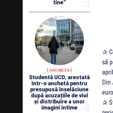
tine”
✰ Ce
să p
ANCHETA
apri
Studentă UCD, arestată
Din 
într-o anchetă pentru
presupusă înșelăciune
euro
după acuzațiile de viol
și distribuire a unor
✰ Sf
imagini intime
peri