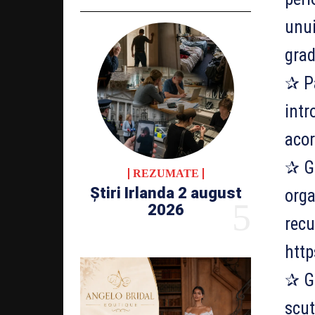
unui
gra
✰ Pa
intr
acor
✰ Ga
REZUMATE
Știri Irlanda 2 august
orga
2026
recu
htt
✰ Gu
scut