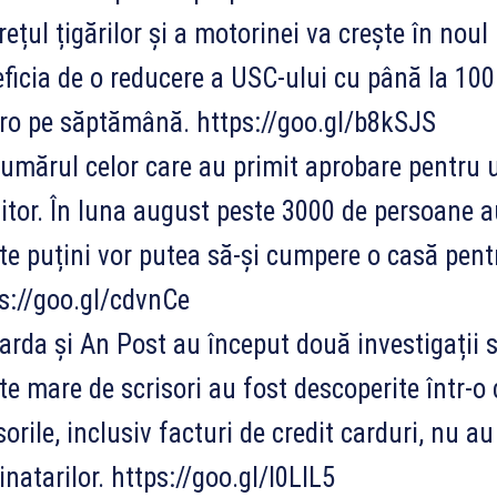
ețul țigărilor și a motorinei va crește în noul 
ficia de o reducere a USC-ului cu până la 100
ro pe săptămână. https://goo.gl/b8kSJS
mărul celor care au primit aprobare pentru u
itor. În luna august peste 3000 de persoane a
te puțini vor putea să-și cumpere o casă pent
s://goo.gl/cdvnCe
rda și An Post au început două investigații 
te mare de scrisori au fost descoperite într-o
sorile, inclusiv facturi de credit carduri, nu au
inatarilor. https://goo.gl/l0LlL5