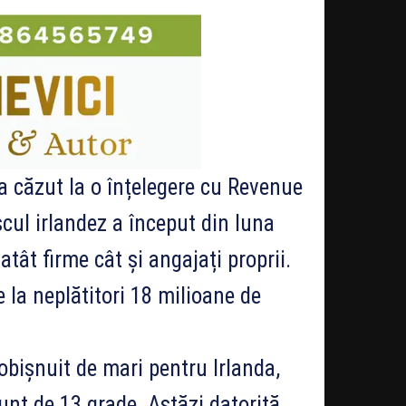
 căzut la o înțelegere cu Revenue
scul irlandez a început din luna
tât firme cât și angajați proprii.
 la neplătitori 18 milioane de
obișnuit de mari pentru Irlanda,
nt de 13 grade. Astăzi datorită