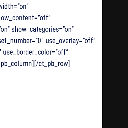
width=”on”
how_content=”off”
on” show_categories=”on”
et_number=”0″ use_overlay=”off”
 use_border_color=”off”
et_pb_column][/et_pb_row]