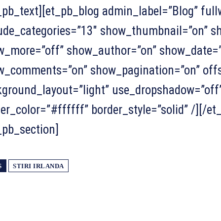
_pb_text][et_pb_blog admin_label=”Blog” full
lude_categories=”13″ show_thumbnail=”on” s
w_more=”off” show_author=”on” show_date=”
w_comments=”on” show_pagination=”on” offs
ground_layout=”light” use_dropshadow=”off”
er_color=”#ffffff” border_style=”solid” /][/
_pb_section]
S
STIRI IRLANDA