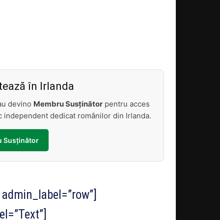
Acțiune
ează în Irlanda
sau devino
Membru Susținător
pentru acces
tic independent dedicat românilor din Irlanda.
 Susținător
 admin_label=”row”]
el=”Text”]