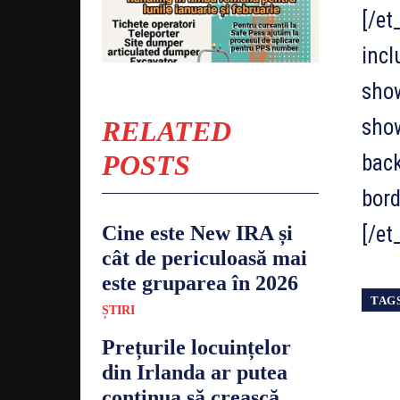
[/et
inc
sho
sho
RELATED
POSTS
back
bord
Cine este New IRA și
[/et
cât de periculoasă mai
este gruparea în 2026
TAG
ȘTIRI
Prețurile locuințelor
din Irlanda ar putea
continua să crească,