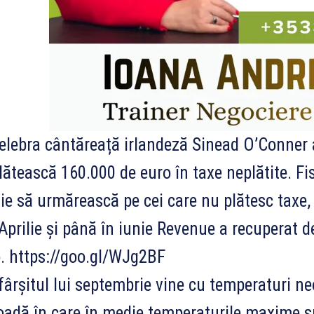
lebra cântăreață irlandeză Sinead O’Conner a
lătească 160.000 de euro în taxe neplătite. Fi
lie să urmărească pe cei care nu plătesc taxe, a
Aprilie și până în iunie Revenue a recuperat de
. https://goo.gl/WJg2BF
ârșitul lui septembrie vine cu temperaturi ne
oadă în care în medie temperaturile maxime su