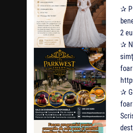
✰ Pr
bene
2 eu
✰ Nu
simț
foar
http
✰ Ga
foar
Scri
dest