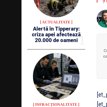
Ș
ACTUALITATE
Alertă în Tipperary:
criza apei afectează
20.000 de oameni
C
co
[et_
[et_
INFRACȚIONALITATE