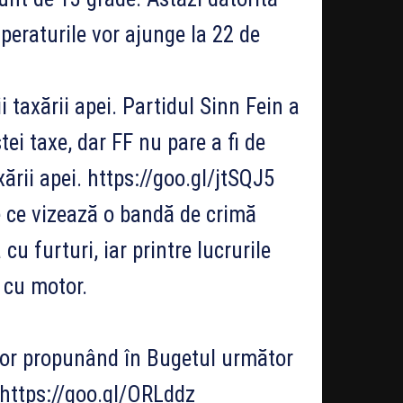
mperaturile vor ajunge la 22 de
 taxării apei. Partidul Sinn Fein a
ei taxe, dar FF nu pare a fi de
ării apei. https://goo.gl/jtSQJ5
ie ce vizează o bandă de crimă
u furturi, iar printre lucrurile
i cu motor.
lor propunând în Bugetul următor
. https://goo.gl/ORLddz