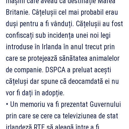
mașini care aveau ca destinație Marea
Britanie. Câțelușii cel mai probabil erau
duși pentru a fi vânduți. Cățelușii au fost
confiscați sub incidența unei noi legi
introduse în Irlanda în anul trecut prin
care se protejează sănătatea animalelor
de companie. DSPCA a preluat acești
cățeluși dar spune că deocamdată ei nu
vor fi dați în adopție.
• Un memoriu va fi prezentat Guvernului
prin care se cere ca televiziunea de stat
irlandeză RTE să aleagă între a fi