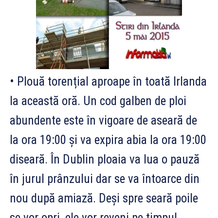
• Plouă torențial aproape în toată Irlanda
la această oră. Un cod galben de ploi
abundente este în vigoare de aseară de
la ora 19:00 și va expira abia la ora 19:00
diseară. În Dublin ploaia va lua o pauză
în jurul prânzului dar se va întoarce din
nou după amiază. Deși spre seară poile
se vor opri, ele vor reveni pe timpul