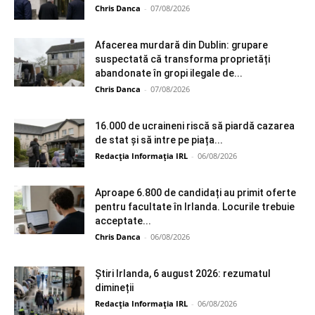
Chris Danca
-
07/08/2026
Afacerea murdară din Dublin: grupare
suspectată că transforma proprietăți
abandonate în gropi ilegale de...
Chris Danca
-
07/08/2026
16.000 de ucraineni riscă să piardă cazarea
de stat și să intre pe piața...
Redacția Informația IRL
-
06/08/2026
Aproape 6.800 de candidați au primit oferte
pentru facultate în Irlanda. Locurile trebuie
acceptate...
Chris Danca
-
06/08/2026
Știri Irlanda, 6 august 2026: rezumatul
dimineții
Redacția Informația IRL
-
06/08/2026