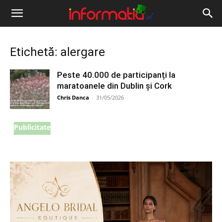
Informația
IRL
Etichetă: alergare
Peste 40.000 de participanți la
maratoanele din Dublin și Cork
Chris Danca
-
31/05/2026
Publicitate