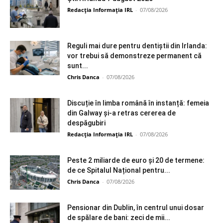
Redacția Informația IRL
-
07/08/2026
Reguli mai dure pentru dentiștii din Irlanda:
vor trebui să demonstreze permanent că
sunt...
Chris Danca
-
07/08/2026
Discuție în limba română în instanță: femeia
din Galway și-a retras cererea de
despăgubiri
Redacția Informația IRL
-
07/08/2026
Peste 2 miliarde de euro și 20 de termene:
de ce Spitalul Național pentru...
Chris Danca
-
07/08/2026
Pensionar din Dublin, în centrul unui dosar
de spălare de bani: zeci de mii...