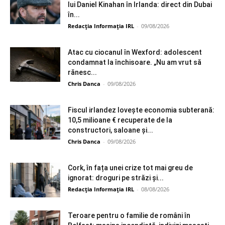
lui Daniel Kinahan în Irlanda: direct din Dubai
în...
Redacția Informația IRL
-
09/08/2026
Atac cu ciocanul în Wexford: adolescent
condamnat la închisoare. „Nu am vrut să
rănesc...
Chris Danca
-
09/08/2026
Fiscul irlandez lovește economia subterană:
10,5 milioane € recuperate de la
constructori, saloane și...
Chris Danca
-
09/08/2026
Cork, în fața unei crize tot mai greu de
ignorat: droguri pe străzi și...
Redacția Informația IRL
-
08/08/2026
Teroare pentru o familie de români în