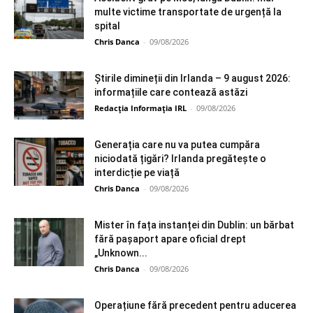
multe victime transportate de urgență la
spital
Chris Danca
-
09/08/2026
Știrile dimineții din Irlanda – 9 august 2026:
informațiile care contează astăzi
Redacția Informația IRL
-
09/08/2026
Generația care nu va putea cumpăra
niciodată țigări? Irlanda pregătește o
interdicție pe viață
Chris Danca
-
09/08/2026
Mister în fața instanței din Dublin: un bărbat
fără pașaport apare oficial drept
„Unknown...
Chris Danca
-
09/08/2026
Operațiune fără precedent pentru aducerea