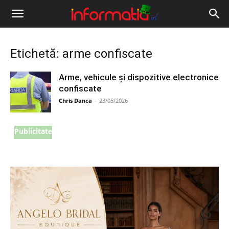
Informația
IRL
Etichetă: arme confiscate
Arme, vehicule și dispozitive electronice
confiscate
Chris Danca
-
23/05/2026
Publicitate