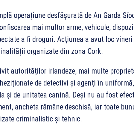
plă operațiune desfășurată de An Garda Síoc
onfiscarea mai multor arme, vehicule, dispozi
ectate a fi droguri. Acțiunea a avut loc vineri 
inalității organizate din zona Cork.
ivit autorităților irlandeze, mai multe propriet
heziționate de detectivi și agenți în uniformă,
a și de unitatea canină. Deși nu au fost efec
nt, ancheta rămâne deschisă, iar toate bunu
izate criminalistic și tehnic.