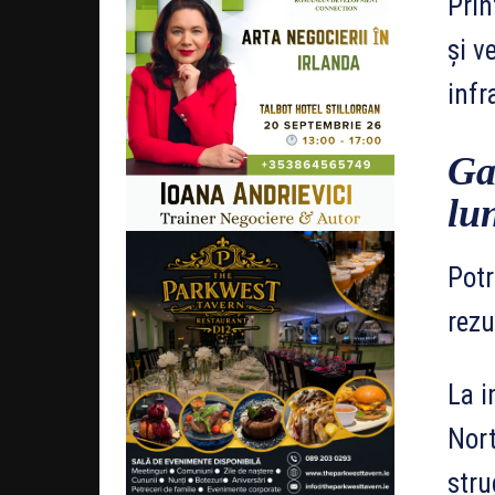
Prin
și v
infr
Ga
lun
Potr
rezu
La i
Nort
stru