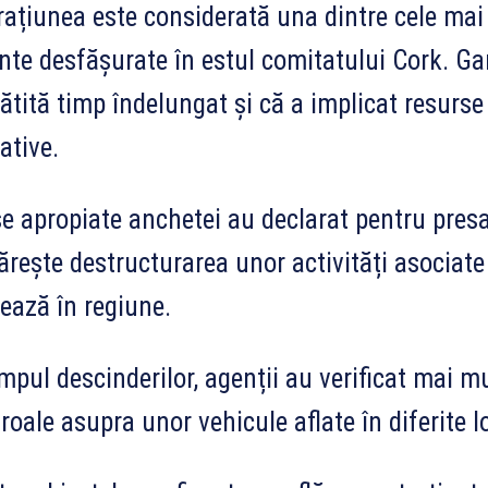
ațiunea este considerată una dintre cele mai 
nte desfășurate în estul comitatului Cork. Ga
ătită timp îndelungat și că a implicat resurs
ative.
e apropiate anchetei au declarat pentru presa
rește destructurarea unor activități asociate 
ează în regiune.
impul descinderilor, agenții au verificat mai 
roale asupra unor vehicule aflate în diferite lo