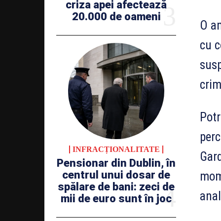
criza apei afectează
20.000 de oameni
O am
cu c
susp
crim
Potr
perc
INFRACȚIONALITATE
Gard
Pensionar din Dublin, în
centrul unui dosar de
mome
spălare de bani: zeci de
anal
mii de euro sunt în joc