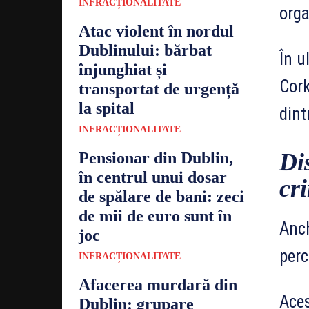
INFRACȚIONALITATE
orga
Atac violent în nordul
Dublinului: bărbat
În u
înjunghiat și
Cork
transportat de urgență
la spital
dint
INFRACȚIONALITATE
Dis
Pensionar din Dublin,
în centrul unui dosar
cri
de spălare de bani: zeci
de mii de euro sunt în
Anch
joc
perc
INFRACȚIONALITATE
Afacerea murdară din
Aces
Dublin: grupare