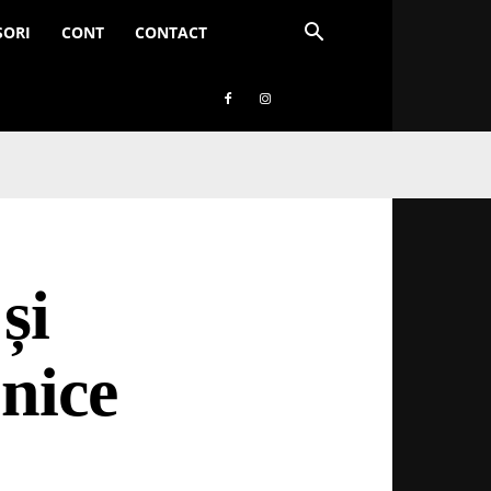
SORI
CONT
CONTACT
și
onice