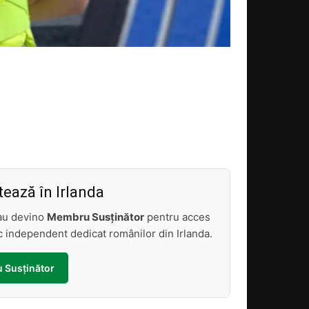
Acțiune
ează în Irlanda
sau devino
Membru Susținător
pentru acces
tic independent dedicat românilor din Irlanda.
 Susținător