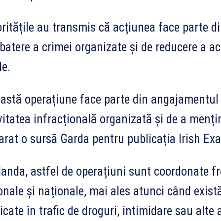
ritățile au transmis că acțiunea face parte d
atere a crimei organizate și de reducere a act
le.
astă operațiune face parte din angajamentu
vitatea infracțională organizată și de a menți
arat o sursă Garda pentru publicația Irish Ex
rlanda, astfel de operațiuni sunt coordonate f
onale și naționale, mai ales atunci când exist
icate în trafic de droguri, intimidare sau alte a