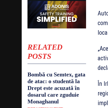
Auto
comb
loca
RELATED
„Ace
POSTS
acti
decl
Bombă cu Semtex, gata
de atac: o studentă la
În I
Drept este acuzată în
regi
dosarul care zguduie
Monaghanul
impl