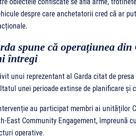
tre obiectele confiscate se află arme, trotinete
ehicule despre care anchetatorii cred că ar put
acționale.
rda spune că operațiunea din 
i întregi
ivit unui reprezentant al Garda citat de presa
ltatul unei perioade extinse de planificare și 
ntervenție au participat membri ai unităților
h-East Community Engagement, împreună cu ofi
cturi operative.