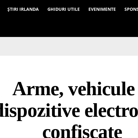
a
ȘTIRI IRLANDA
GHIDURI UTILE
EVENIMENTE
SPON
Arme, vehicule 
dispozitive electr
confiscate