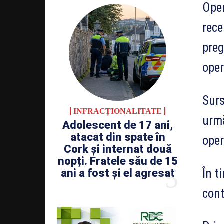
Oper
rece
preg
oper
Surs
INFRACȚIONALITATE
urmă
Adolescent de 17 ani,
atacat din spate în
oper
Cork și internat două
nopți. Fratele său de 15
În t
ani a fost și el agresat
cont