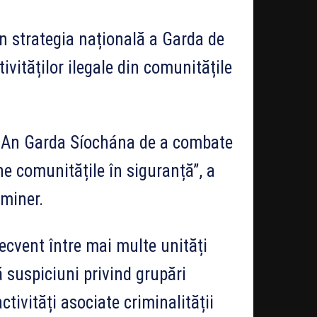
in strategia națională a Garda de
ivităților ilegale din comunitățile
l An Garda Síochána de a combate
ne comunitățile în siguranță”, a
aminer.
recvent între mai multe unități
ă suspiciuni privind grupări
ctivități asociate criminalității