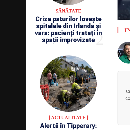
SĂNĂTATE
Criza paturilor lovește
spitalele din Irlanda și
I
vara: pacienți tratați în
spații improvizate
C
co
ACTUALITATE
Alertă în Tipperary: