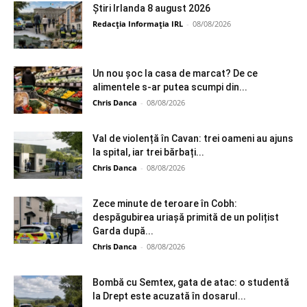
Știri Irlanda 8 august 2026
Redacția Informația IRL
-
08/08/2026
Un nou șoc la casa de marcat? De ce
alimentele s-ar putea scumpi din...
Chris Danca
-
08/08/2026
Val de violență în Cavan: trei oameni au ajuns
la spital, iar trei bărbați...
Chris Danca
-
08/08/2026
Zece minute de teroare în Cobh:
despăgubirea uriașă primită de un polițist
Garda după...
Chris Danca
-
08/08/2026
Bombă cu Semtex, gata de atac: o studentă
la Drept este acuzată în dosarul...