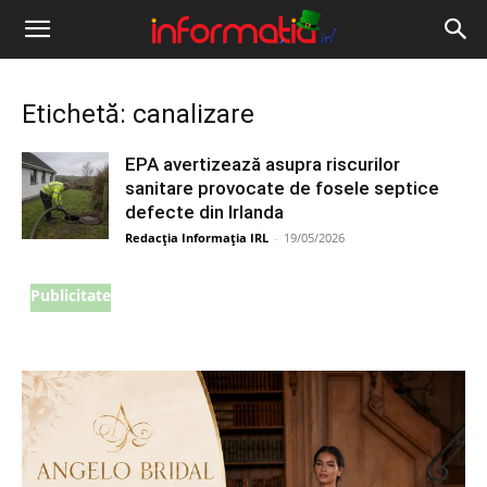
Informația
IRL
Etichetă: canalizare
EPA avertizează asupra riscurilor
sanitare provocate de fosele septice
defecte din Irlanda
Redacția Informația IRL
-
19/05/2026
Publicitate