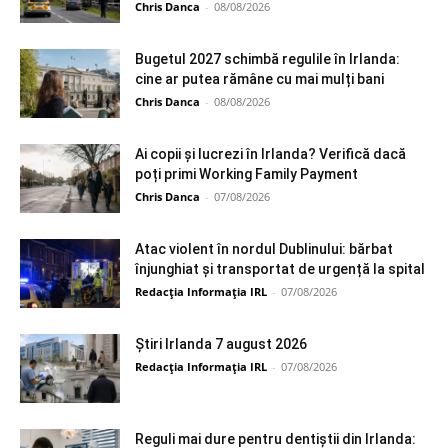
Chris Danca
-
08/08/2026
Bugetul 2027 schimbă regulile în Irlanda:
cine ar putea rămâne cu mai mulți bani
Chris Danca
-
08/08/2026
Ai copii și lucrezi în Irlanda? Verifică dacă
poți primi Working Family Payment
Chris Danca
-
07/08/2026
Atac violent în nordul Dublinului: bărbat
înjunghiat și transportat de urgență la spital
Redacția Informația IRL
-
07/08/2026
Știri Irlanda 7 august 2026
Redacția Informația IRL
-
07/08/2026
Reguli mai dure pentru dentiștii din Irlanda: