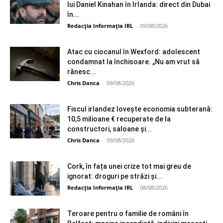
lui Daniel Kinahan în Irlanda: direct din Dubai
în...
Redacția Informația IRL
-
09/08/2026
Atac cu ciocanul în Wexford: adolescent
condamnat la închisoare. „Nu am vrut să
rănesc...
Chris Danca
-
09/08/2026
Fiscul irlandez lovește economia subterană:
10,5 milioane € recuperate de la
constructori, saloane și...
Chris Danca
-
09/08/2026
Cork, în fața unei crize tot mai greu de
ignorat: droguri pe străzi și...
Redacția Informația IRL
-
08/08/2026
Teroare pentru o familie de români în