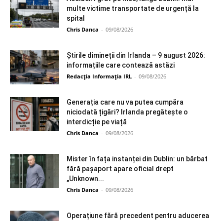
multe victime transportate de urgență la
spital
Chris Danca
-
09/08/2026
Știrile dimineții din Irlanda – 9 august 2026:
informațiile care contează astăzi
Redacția Informația IRL
-
09/08/2026
Generația care nu va putea cumpăra
niciodată țigări? Irlanda pregătește o
interdicție pe viață
Chris Danca
-
09/08/2026
Mister în fața instanței din Dublin: un bărbat
fără pașaport apare oficial drept
„Unknown...
Chris Danca
-
09/08/2026
Operațiune fără precedent pentru aducerea