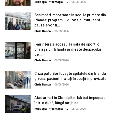
Redacția Informația IRL
-
06/08/2026
Schimbări importante în școlile primare din
Irlanda: programul, durata cursurilor și
pauzele vor fi...
Chris Danca
-
06/08/2026
I-au interzis accesul la sala de sport: o
chiriașă din Irlanda primește despăgubiri
de...
Chris Danca
-
06/08/2026
Criza paturilor lovește spitalele din Irlanda
și vara: pacienți tratați în spații improvizate
Chris Danca
-
06/08/2026
Atac armat în Clondalkin: bărbat împușcat
într-o dubă, lângă soția sa
Redacția Informația IRL
-
05/08/2026