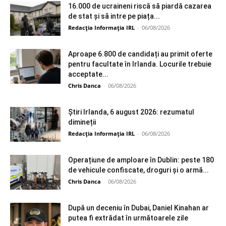
16.000 de ucraineni riscă să piardă cazarea
de stat și să intre pe piața...
Redacția Informația IRL
-
06/08/2026
Aproape 6.800 de candidați au primit oferte
pentru facultate în Irlanda. Locurile trebuie
acceptate...
Chris Danca
-
06/08/2026
Știri Irlanda, 6 august 2026: rezumatul
dimineții
Redacția Informația IRL
-
06/08/2026
Operațiune de amploare în Dublin: peste 180
de vehicule confiscate, droguri și o armă...
Chris Danca
-
06/08/2026
După un deceniu în Dubai, Daniel Kinahan ar
putea fi extrădat în următoarele zile