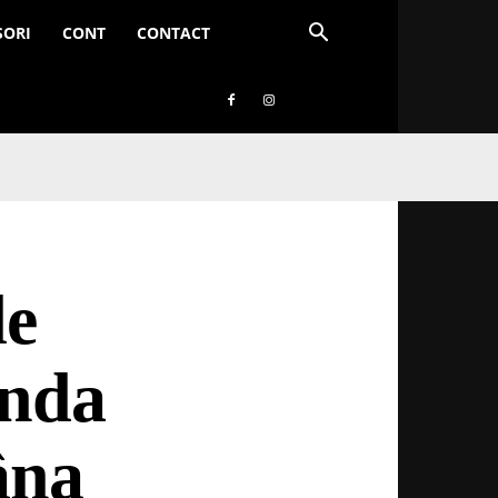
SORI
CONT
CONTACT
de
anda
âna