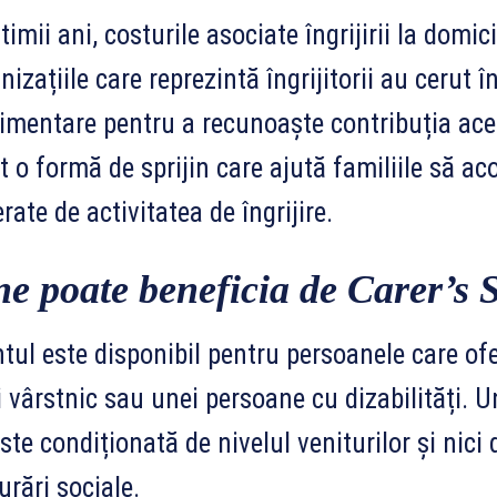
ltimii ani, costurile asociate îngrijirii la domi
nizațiile care reprezintă îngrijitorii au cerut 
imentare pentru a recunoaște contribuția ace
t o formă de sprijin care ajută familiile să aco
rate de activitatea de îngrijire.
ne poate beneficia de Carer’s 
tul este disponibil pentru persoanele care ofe
 vârstnic sau unei persoane cu dizabilități. 
ste condiționată de nivelul veniturilor și nici 
urări sociale.