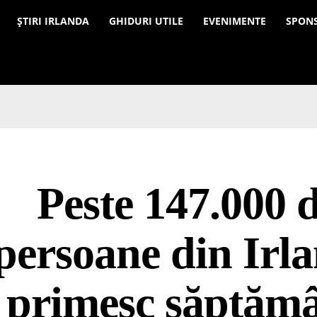
a
ȘTIRI IRLANDA
GHIDURI UTILE
EVENIMENTE
SPON
Peste 147.000 
persoane din Irl
primesc săptăm