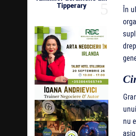
Tipperary
În u
orga
supl
drep
gene
Ci
Gran
unui
nu e
asig