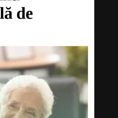
lă de