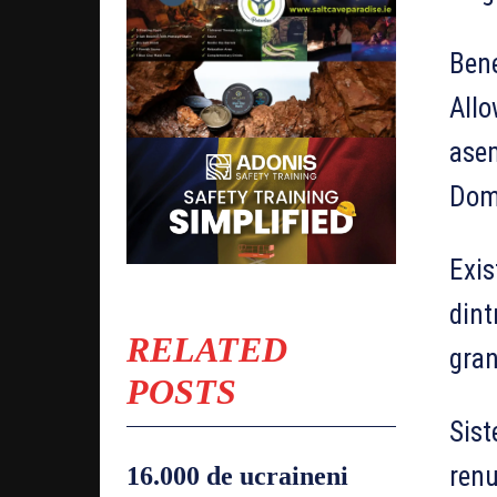
Bene
Allo
asem
Domi
Exis
dint
RELATED
gran
POSTS
Sist
renu
16.000 de ucraineni