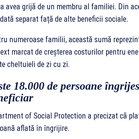
a avea grijă de un membru al familiei. Din ac
dată separat față de alte beneficii sociale.
ru numeroase familii, această sumă reprezint
ext marcat de creșterea costurilor pentru ener
lte cheltuieli de zi cu zi.
ste 18.000 de persoane îngrije
neficiar
rtment of Social Protection a precizat că pla
oană aflată în îngrijire.