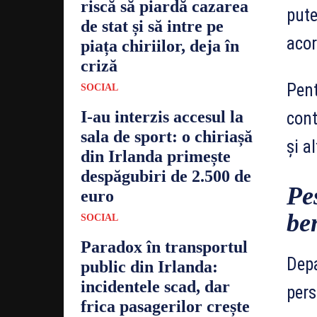
riscă să piardă cazarea
pute
de stat și să intre pe
acor
piața chiriilor, deja în
criză
Pent
SOCIAL
I-au interzis accesul la
cont
sala de sport: o chiriașă
și a
din Irlanda primește
despăgubiri de 2.500 de
Pe
euro
be
SOCIAL
Paradox în transportul
Depa
public din Irlanda:
incidentele scad, dar
pers
frica pasagerilor crește