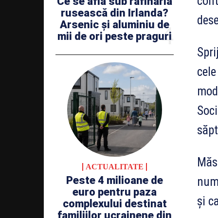
cont
Ce se află sub rafinăria
rusească din Irlanda?
des
Arsenic și aluminiu de
mii de ori peste praguri
Spri
cele
mod 
Soci
săpt
Măsu
ACTUALITATE
Peste 4 milioane de
nume
euro pentru paza
și c
complexului destinat
familiilor ucrainene din