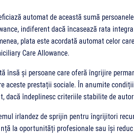
ficiază automat de această sumă persoanele 
wance, indiferent dacă încasează rata integra
enea, plata este acordată automat celor care
ciliary Care Allowance.
tă însă și persoane care oferă îngrijire perm
re aceste prestații sociale. În anumite condiții
t, dacă îndeplinesc criteriile stabilite de autori
emul irlandez de sprijin pentru îngrijitori re
nță la oportunități profesionale sau își redu