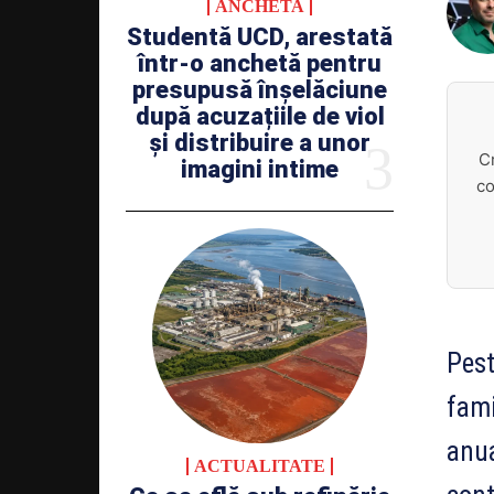
ANCHETA
Studentă UCD, arestată
într-o anchetă pentru
presupusă înșelăciune
după acuzațiile de viol
și distribuire a unor
C
imagini intime
co
Pest
fami
anua
ACTUALITATE