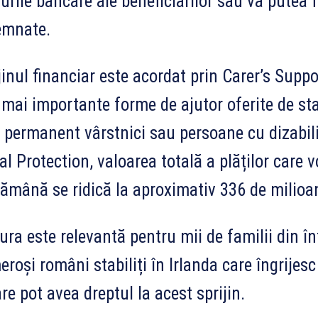
urile bancare ale beneficiarilor sau va putea fi 
emnate.
jinul financiar este acordat prin Carer’s Suppo
 mai importante forme de ajutor oferite de sta
permanent vârstnici sau persoane cu dizabili
al Protection, valoarea totală a plăților care vo
ămână se ridică la aproximativ 336 de milioa
ra este relevantă pentru mii de familii din în
roși români stabiliți în Irlanda care îngrijesc
are pot avea dreptul la acest sprijin.