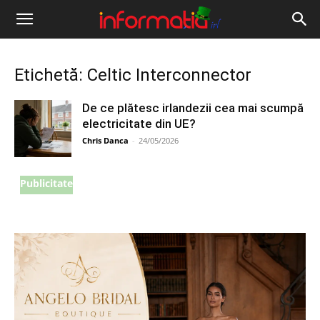
Informația
IRL
Etichetă: Celtic Interconnector
De ce plătesc irlandezii cea mai scumpă
electricitate din UE?
Chris Danca
-
24/05/2026
Publicitate