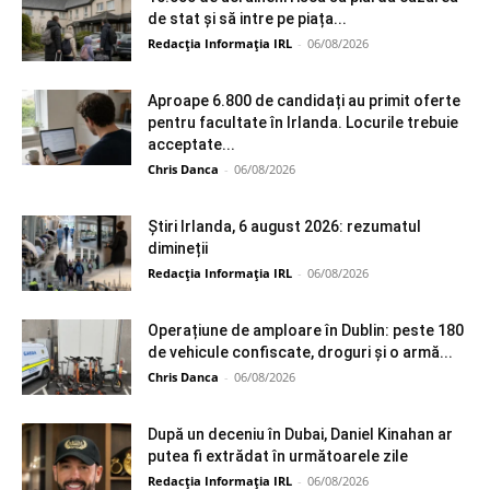
de stat și să intre pe piața...
Redacția Informația IRL
-
06/08/2026
Aproape 6.800 de candidați au primit oferte
pentru facultate în Irlanda. Locurile trebuie
acceptate...
Chris Danca
-
06/08/2026
Știri Irlanda, 6 august 2026: rezumatul
dimineții
Redacția Informația IRL
-
06/08/2026
Operațiune de amploare în Dublin: peste 180
de vehicule confiscate, droguri și o armă...
Chris Danca
-
06/08/2026
După un deceniu în Dubai, Daniel Kinahan ar
putea fi extrădat în următoarele zile
Redacția Informația IRL
-
06/08/2026