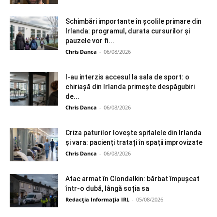
Schimbări importante în școlile primare din
Irlanda: programul, durata cursurilor și
pauzele vor fi...
Chris Danca
-
06/08/2026
I-au interzis accesul la sala de sport: o
chiriașă din Irlanda primește despăgubiri
de...
Chris Danca
-
06/08/2026
Criza paturilor lovește spitalele din Irlanda
și vara: pacienți tratați în spații improvizate
Chris Danca
-
06/08/2026
Atac armat în Clondalkin: bărbat împușcat
într-o dubă, lângă soția sa
Redacția Informația IRL
-
05/08/2026