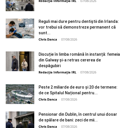
Redacția Informația IRL
-
07/08/2026
Reguli mai dure pentru dentiștii din Irlanda:
vor trebui să demonstreze permanent că
sunt...
Chris Danca
-
07/08/2026
Discuție în limba română în instanță: femeia
din Galway și-a retras cererea de
despăgubiri
Redacția Informația IRL
-
07/08/2026
Peste 2 miliarde de euro și 20 de termene:
de ce Spitalul Național pentru...
Chris Danca
-
07/08/2026
Pensionar din Dublin, în centrul unui dosar
de spălare de bani: zeci de mii...
Chris Danca
-
07/08/2026