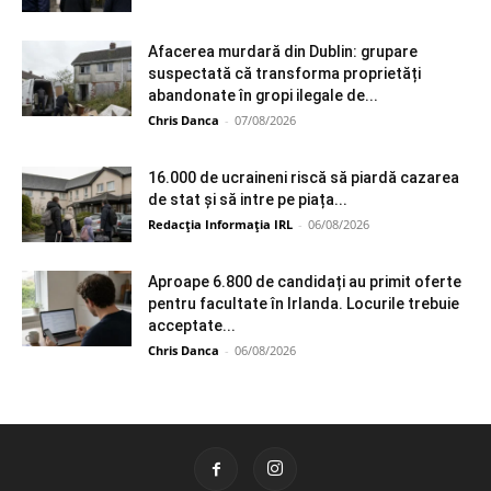
Afacerea murdară din Dublin: grupare
suspectată că transforma proprietăți
abandonate în gropi ilegale de...
Chris Danca
-
07/08/2026
16.000 de ucraineni riscă să piardă cazarea
de stat și să intre pe piața...
Redacția Informația IRL
-
06/08/2026
Aproape 6.800 de candidați au primit oferte
pentru facultate în Irlanda. Locurile trebuie
acceptate...
Chris Danca
-
06/08/2026