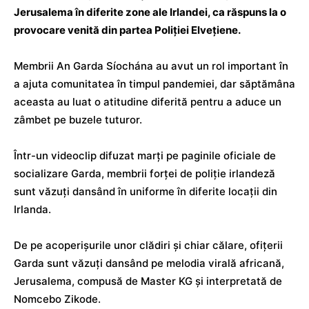
Jerusalema în diferite zone ale Irlandei, ca răspuns la o
provocare venită din partea Poliției Elvețiene.
Membrii An Garda Síochána au avut un rol important în
a ajuta comunitatea în timpul pandemiei, dar săptămâna
aceasta au luat o atitudine diferită pentru a aduce un
zâmbet pe buzele tuturor.
Într-un videoclip difuzat marți pe paginile oficiale de
socializare Garda, membrii forței de poliție irlandeză
sunt văzuți dansând în uniforme în diferite locații din
Irlanda.
De pe acoperișurile unor clădiri și chiar călare, ofițerii
Garda sunt văzuți dansând pe melodia virală africană,
Jerusalema, compusă de Master KG și interpretată de
Nomcebo Zikode.