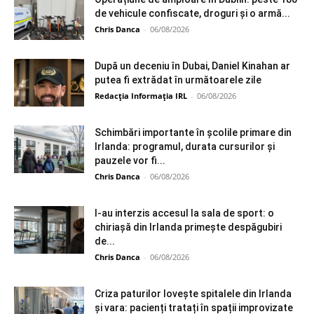
de vehicule confiscate, droguri și o armă...
Chris Danca
-
06/08/2026
După un deceniu în Dubai, Daniel Kinahan ar
putea fi extrădat în următoarele zile
Redacția Informația IRL
-
06/08/2026
Schimbări importante în școlile primare din
Irlanda: programul, durata cursurilor și
pauzele vor fi...
Chris Danca
-
06/08/2026
I-au interzis accesul la sala de sport: o
chiriașă din Irlanda primește despăgubiri
de...
Chris Danca
-
06/08/2026
Criza paturilor lovește spitalele din Irlanda
și vara: pacienți tratați în spații improvizate