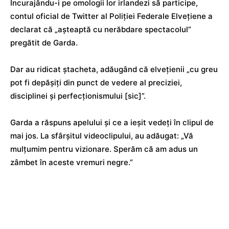
Încurajându-i pe omologii lor irlandezi să participe,
contul oficial de Twitter al Poliției Federale Elvețiene a
declarat că „așteaptă cu nerăbdare spectacolul”
pregătit de Garda.
Dar au ridicat ștacheta, adăugând că elvețienii „cu greu
pot fi depășiți din punct de vedere al preciziei,
disciplinei și perfecționismului [sic]”.
Garda a răspuns apelului și ce a ieșit vedeți în clipul de
mai jos. La sfârșitul videoclipului, au adăugat: „Vă
mulțumim pentru vizionare. Sperăm că am adus un
zâmbet în aceste vremuri negre.”