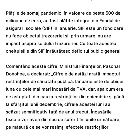
Plățile de șomaj pandemic, în valoare de peste 500 de
milioane de euro, au fost plătite integral din Fondul de
asigurări sociale (SIF) în ianuarie. SIF este un fond care
nu face obiectul trezoreriei și, prin urmare, nu are
impact asupra soldului trezoreriei. Cu toate acestea,
cheltuielile din SIF înrăutățesc deficitul public general.
Comentând aceste cifre, Ministrul Finanțelor, Paschal
Donohoe, a declarat: „Cifrele de astăzi arată impactul
restricțiilor de sănătate publică. Ianuarie este de obicei
luna cu cele mai mari încasări de TVA, dar, așa cum era
de așteptat, din cauza restricțiilor din noiembrie și până
la sfârșitul lunii decembrie, cifrele acestei luni au
scăzut semnificativ față de anul trecut. Încasările
fiscale vor avea din nou de suferit în lunile următoare,
pe măsură ce se vor resimți efectele restricțiilor