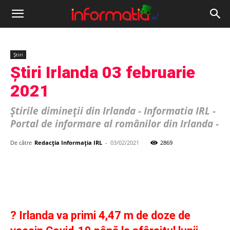
Informația
IRL
Știri
Știri Irlanda 03 februarie
2021
Știrile dimineții din Irlanda - Informatia IRL -
Portal de informare al românilor din Irlanda -
De către
Redacția Informația IRL
-
03/02/2021
2869
? Irlanda va primi 4,47 m de doze de