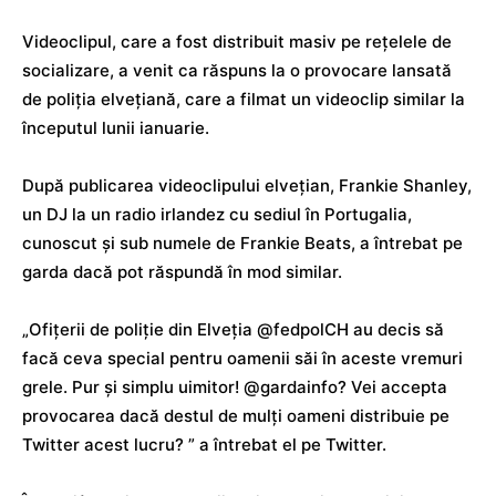
Videoclipul, care a fost distribuit masiv pe rețelele de
socializare, a venit ca răspuns la o provocare lansată
de poliția elvețiană, care a filmat un videoclip similar la
începutul lunii ianuarie.
După publicarea videoclipului elvețian, Frankie Shanley,
un DJ la un radio irlandez cu sediul în Portugalia,
cunoscut și sub numele de Frankie Beats, a întrebat pe
garda dacă pot răspundă în mod similar.
„Ofițerii de poliție din Elveția @fedpolCH au decis să
facă ceva special pentru oamenii săi în aceste vremuri
grele. Pur și simplu uimitor! @gardainfo? Vei accepta
provocarea dacă destul de mulți oameni distribuie pe
Twitter acest lucru? ” a întrebat el pe Twitter.