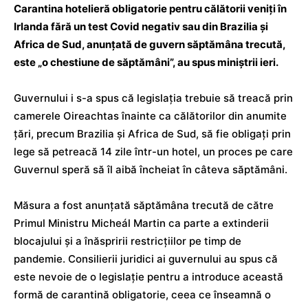
Carantina hotelieră obligatorie pentru călătorii veniți în
Irlanda fără un test Covid negativ sau din Brazilia și
Africa de Sud, anunțată de guvern săptămâna trecută,
este „o chestiune de săptămâni”, au spus miniștrii ieri.
Guvernului i s-a spus că legislația trebuie să treacă prin
camerele Oireachtas înainte ca călătorilor din anumite
țări, precum Brazilia și Africa de Sud, să fie obligați prin
lege să petreacă 14 zile într-un hotel, un proces pe care
Guvernul speră să îl aibă încheiat în câteva săptămâni.
Măsura a fost anunțată săptămâna trecută de către
Primul Ministru Micheál Martin ca parte a extinderii
blocajului și a înăspririi restricțiilor pe timp de
pandemie. Consilierii juridici ai guvernului au spus că
este nevoie de o legislație pentru a introduce această
formă de carantină obligatorie, ceea ce înseamnă o