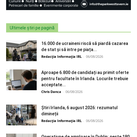
Ultimele știri pe pagină
16.000 de ucraineni riscă să piardă cazarea
de stat și să intre pe piața...
Redacția Informația IRL
-
06/08/2026
Aproape 6.800 de candidați au primit oferte
pentru facultate în Irlanda. Locurile trebuie
acceptate...
Chris Danca
-
06/08/2026
Știri Irlanda, 6 august 2026: rezumatul
dimineții
Redacția Informația IRL
-
06/08/2026
Operațiune de amploare în Dublin: peste 180