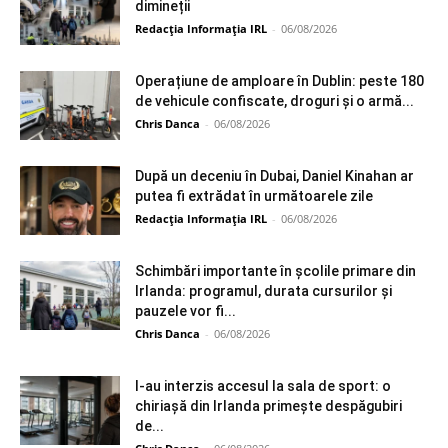
dimineții
Redacția Informația IRL
-
06/08/2026
Operațiune de amploare în Dublin: peste 180
de vehicule confiscate, droguri și o armă...
Chris Danca
-
06/08/2026
După un deceniu în Dubai, Daniel Kinahan ar
putea fi extrădat în următoarele zile
Redacția Informația IRL
-
06/08/2026
Schimbări importante în școlile primare din
Irlanda: programul, durata cursurilor și
pauzele vor fi...
Chris Danca
-
06/08/2026
I-au interzis accesul la sala de sport: o
chiriașă din Irlanda primește despăgubiri
de...