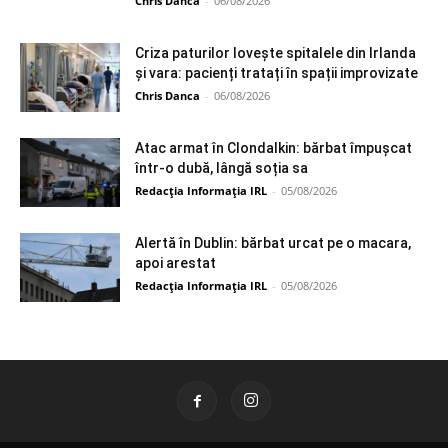
Chris Danca
-
06/08/2026
Criza paturilor lovește spitalele din Irlanda
și vara: pacienți tratați în spații improvizate
Chris Danca
-
06/08/2026
Atac armat în Clondalkin: bărbat împușcat
într-o dubă, lângă soția sa
Redacția Informația IRL
-
05/08/2026
Alertă în Dublin: bărbat urcat pe o macara,
apoi arestat
Redacția Informația IRL
-
05/08/2026