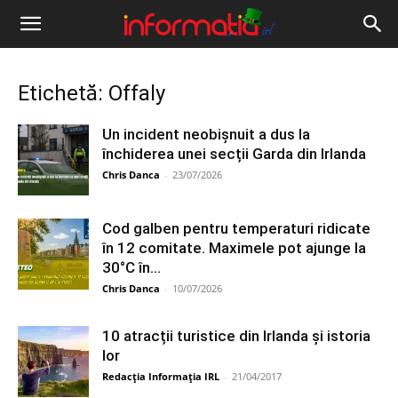
Informația
IRL
Etichetă: Offaly
Un incident neobișnuit a dus la
închiderea unei secții Garda din Irlanda
Chris Danca
-
23/07/2026
Cod galben pentru temperaturi ridicate
în 12 comitate. Maximele pot ajunge la
30°C în...
Chris Danca
-
10/07/2026
10 atracții turistice din Irlanda și istoria
lor
Redacția Informația IRL
-
21/04/2017