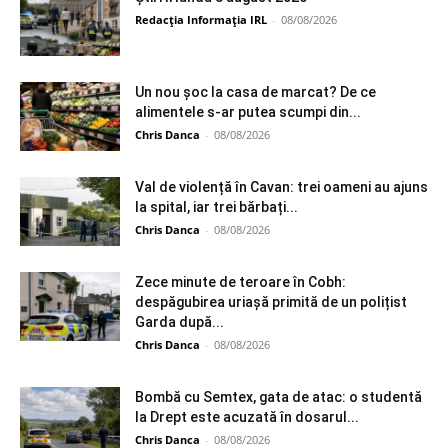
Redacția Informația IRL
-
08/08/2026
Un nou șoc la casa de marcat? De ce
alimentele s-ar putea scumpi din...
Chris Danca
-
08/08/2026
Val de violență în Cavan: trei oameni au ajuns
la spital, iar trei bărbați...
Chris Danca
-
08/08/2026
Zece minute de teroare în Cobh:
despăgubirea uriașă primită de un polițist
Garda după...
Chris Danca
-
08/08/2026
Bombă cu Semtex, gata de atac: o studentă
la Drept este acuzată în dosarul...
Chris Danca
-
08/08/2026