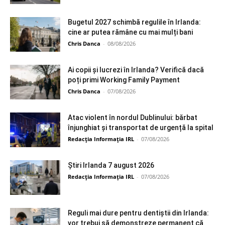
Bugetul 2027 schimbă regulile în Irlanda:
cine ar putea rămâne cu mai mulți bani
Chris Danca
-
08/08/2026
Ai copii și lucrezi în Irlanda? Verifică dacă
poți primi Working Family Payment
Chris Danca
-
07/08/2026
Atac violent în nordul Dublinului: bărbat
înjunghiat și transportat de urgență la spital
Redacția Informația IRL
-
07/08/2026
Știri Irlanda 7 august 2026
Redacția Informația IRL
-
07/08/2026
Reguli mai dure pentru dentiștii din Irlanda:
vor trebui să demonstreze permanent că