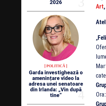
2026
Art
Atel
„
Fel
Ofer
lume
Mart
POLITICĂ
Garda investighează o
cate
amenințare video la
adresa unei senatoare
G
ru
din Irlanda: „Vin după
Ora:
tine”
Grup