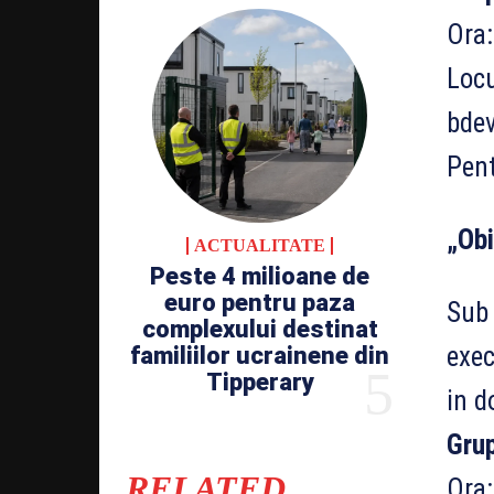
Ora:
Locu
bde
Pent
„Obi
ACTUALITATE
Peste 4 milioane de
euro pentru paza
Sub 
complexului destinat
exec
familiilor ucrainene din
Tipperary
in d
Grup
RELATED
Ora: