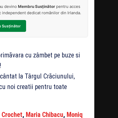
sau devino
Membru Susținător
pentru acces
tic independent dedicat românilor din Irlanda.
 Susținător
rimãvara cu zâmbet pe buze si
!
cântat la Târgul Crãciunului,
 cu noi creatii pentru toate
 Crochet
,
Maria Chibacu
,
Moniq