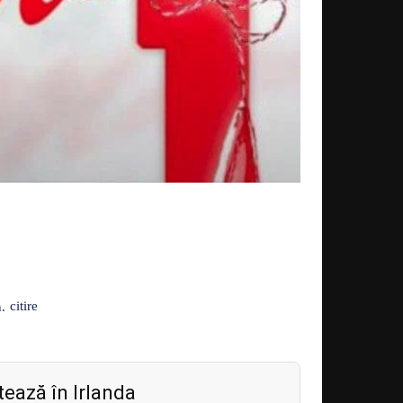
Acțiune
citire
.
ează în Irlanda