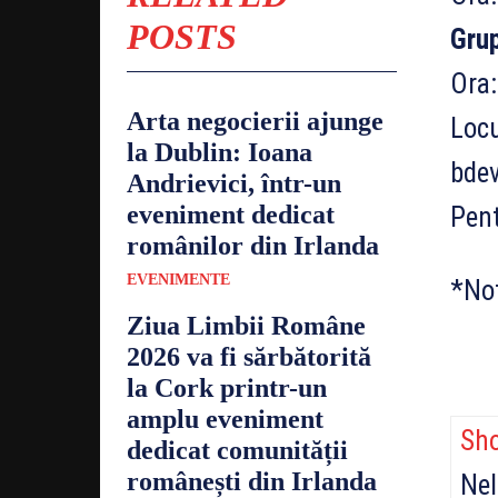
POSTS
Grup
Ora:
Arta negocierii ajunge
Locu
la Dublin: Ioana
bde
Andrievici, într-un
eveniment dedicat
Pent
românilor din Irlanda
EVENIMENTE
*No
Ziua Limbii Române
2026 va fi sărbătorită
la Cork printr-un
amplu eveniment
Sh
dedicat comunității
românești din Irlanda
Nel