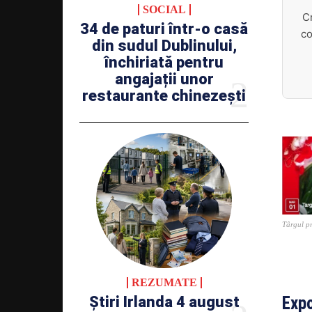
SOCIAL
C
34 de paturi într-o casă
co
din sudul Dublinului,
închiriată pentru
angajații unor
restaurante chinezești
Târgul pr
REZUMATE
Știri Irlanda 4 august
Exp