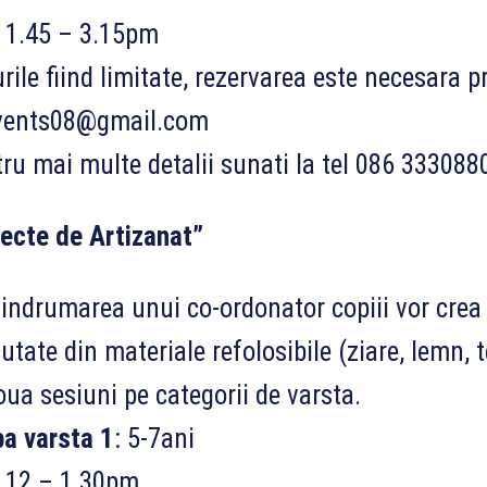
 1.45 – 3.15pm
rile fiind limitate, rezervarea este necesara p
vents08@gmail.com
ru mai multe detalii sunati la tel 086 333088
ecte de Artizanat”
indrumarea unui co-ordonator copiii vor crea 
utate din materiale refolosibile (ziare, lemn, t
oua sesiuni pe categorii de varsta.
a varsta 1
: 5-7ani
 12 – 1.30pm