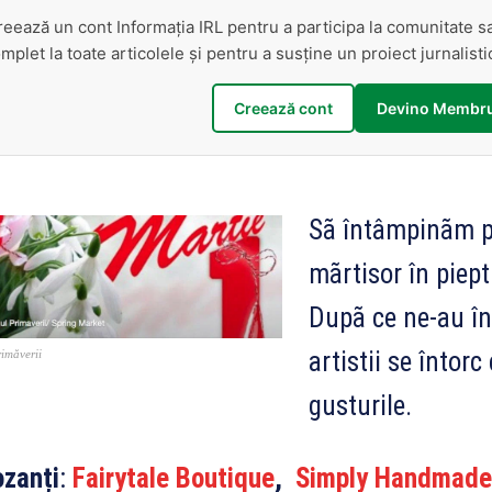
reează un cont Informația IRL pentru a participa la comunitate 
mplet la toate articolele și pentru a susține un proiect jurnalis
Creează cont
Devino Membru
Sã întâmpinãm p
mãrtisor în piept
Dupã ce ne-au în
artistii se întorc
imăverii
gusturile.
ozanți
:
Fairytale Boutique
,
Simply Handmade