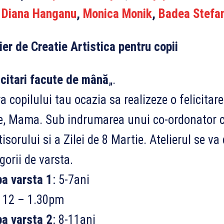
,
Diana Hanganu
,
Monica Monik
,
Badea Stefa
ier de Creatie Artistica pentru copii
icitari facute de mână
„.
a copilului tau ocazia sa realizeze o felicitar
, Mama. Sub indrumarea unui co-ordonator copi
isorului si a Zilei de 8 Martie. Atelierul se v
gorii de varsta.
pa varsta 1
: 5-7ani
 12 – 1.30pm
a varsta 2
: 8-11ani