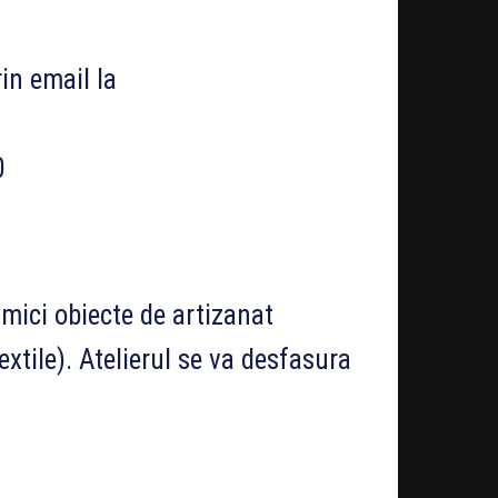
rin email la
0
mici obiecte de artizanat
extile). Atelierul se va desfasura