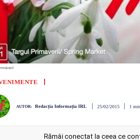
rimăverii
VENIMENTE
Redacția Informația IRL
1
min
25/02/2015
AUTOR:
Rămâi conectat la ceea ce cont