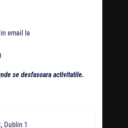
rin email la
0
unde se desfasoara activitatile.
, Dublin 1