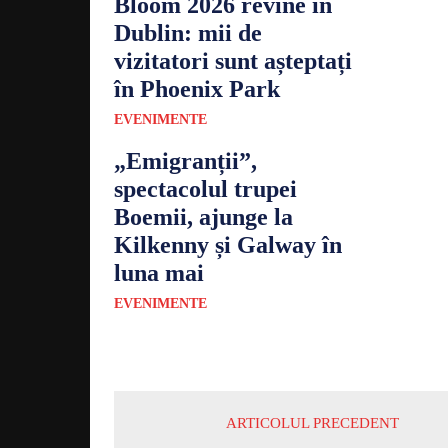
Bloom 2026 revine în
Dublin: mii de
vizitatori sunt așteptați
în Phoenix Park
EVENIMENTE
„Emigranții”,
spectacolul trupei
Boemii, ajunge la
Kilkenny și Galway în
luna mai
EVENIMENTE
ARTICOLUL PRECEDENT