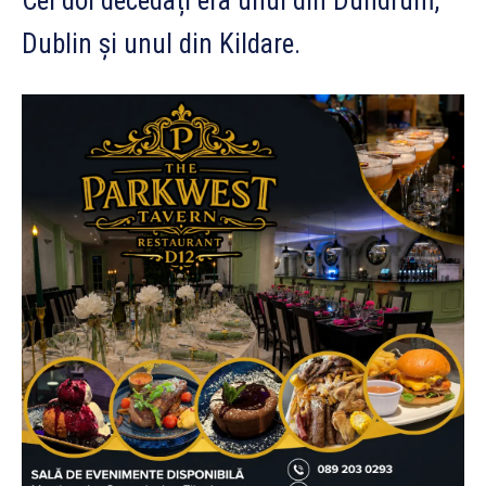
Cei doi decedați era unul din Dundrum,
Dublin și unul din Kildare.