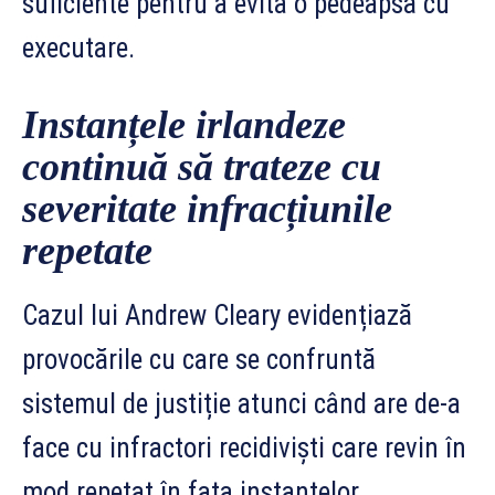
suficiente pentru a evita o pedeapsă cu
executare.
Instanțele irlandeze
continuă să trateze cu
severitate infracțiunile
repetate
Cazul lui Andrew Cleary evidențiază
provocările cu care se confruntă
sistemul de justiție atunci când are de-a
face cu infractori recidiviști care revin în
mod repetat în fața instanțelor.