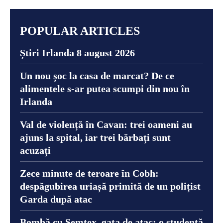
POPULAR ARTICLES
Știri Irlanda 8 august 2026
Un nou șoc la casa de marcat? De ce
alimentele s-ar putea scumpi din nou în
Irlanda
Val de violență în Cavan: trei oameni au
ajuns la spital, iar trei bărbați sunt
acuzați
Zece minute de teroare în Cobh:
despăgubirea uriașă primită de un polițist
Garda după atac
Bombă cu Semtex, gata de atac: o studentă