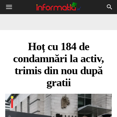
Informația
IRL
Hoț cu 184 de
condamnări la activ,
trimis din nou după
gratii