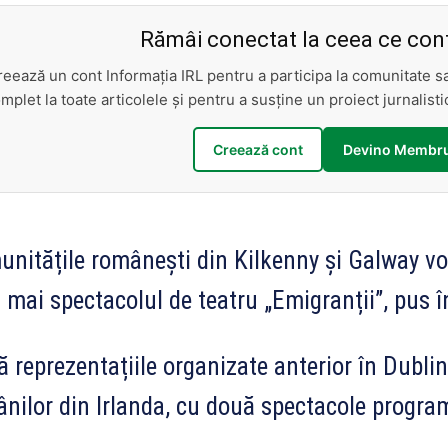
Rămâi conectat la ceea ce cont
reează un cont Informația IRL pentru a participa la comunitate 
mplet la toate articolele și pentru a susține un proiect jurnalis
Creează cont
Devino Membru
nitățile românești din Kilkenny și Galway v
 mai spectacolul de teatru „Emigranții”, pus î
 reprezentațiile organizate anterior în Dublin
nilor din Irlanda, cu două spectacole program