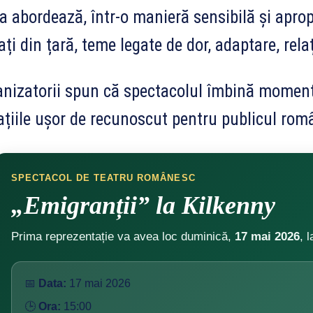
a abordează, într-o manieră sensibilă și apro
ați din țară, teme legate de dor, adaptare, rela
nizatorii spun că spectacolul îmbină moment
ațiile ușor de recunoscut pentru publicul româ
SPECTACOL DE TEATRU ROMÂNESC
„Emigranții” la Kilkenny
Prima reprezentație va avea loc duminică,
17 mai 2026
, 
📅
Data:
17 mai 2026
🕒
Ora:
15:00