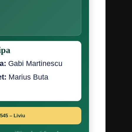
ipa
a:
Gabi Martinescu
t:
Marius Buta
545 – Liviu