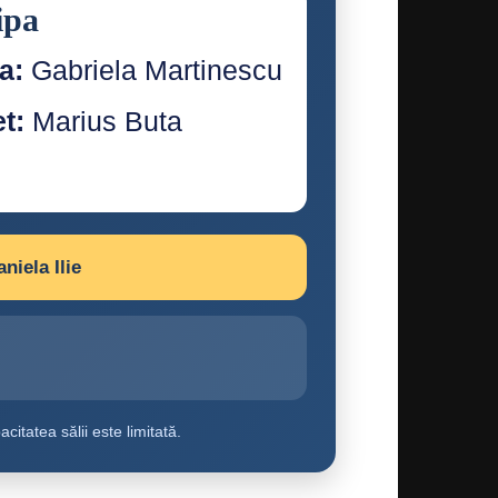
ipa
a:
Gabriela Martinescu
t:
Marius Buta
niela Ilie
itatea sălii este limitată.