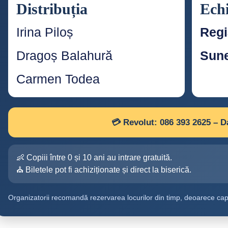
Distribuția
Ech
Irina Piloș
Regi
Dragoș Balahură
Sune
Carmen Todea
💳 Revolut: 086 393 2625 – Da
👶 Copiii între 0 și 10 ani au intrare gratuită.
⛪ Biletele pot fi achiziționate și direct la biserică.
Organizatorii recomandă rezervarea locurilor din timp, deoarece capac