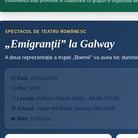
Evenimentul este promovat în colaborare cu grupuri și organizații al
SPECTACOL DE TEATRU ROMÂNESC
„Emigranții” la Galway
A doua reprezentație a trupei „Boemii” va avea loc dumin
📅
Data:
24 mai 2026
🕓
Ora:
16:00
📍
Locația:
Ardilaun House Hotel – ARAN ROOM
🧭
Adresă:
Taylor Hill Road, Galway, H91 H29F
🎟️
Bilet:
8,50 euro