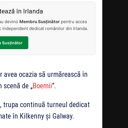
ează în Irlanda
sau devino
Membru Susținător
pentru acces
tic independent dedicat românilor din Irlanda.
 Susținător
or avea ocazia să urmărească în
n scenă de „
Boemii
”.
, trupa continuă turneul dedicat
ate în Kilkenny și Galway.