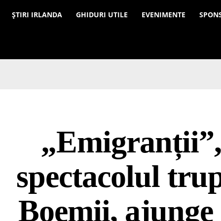
a
ȘTIRI IRLANDA
GHIDURI UTILE
EVENIMENTE
SPON
„Emigranții”
spectacolul trup
Boemii, ajunge 