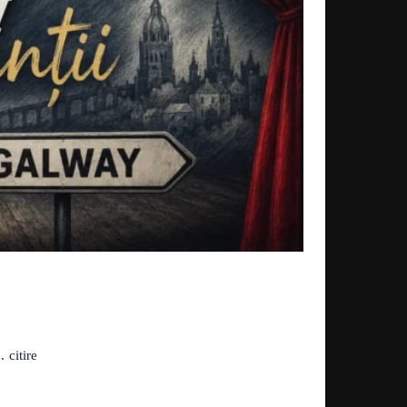
Acțiune
citire
.