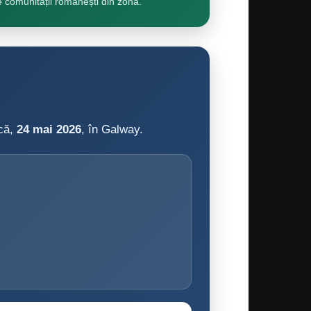
e comunității românești din zonă.
ică,
24 mai 2026
, în Galway.