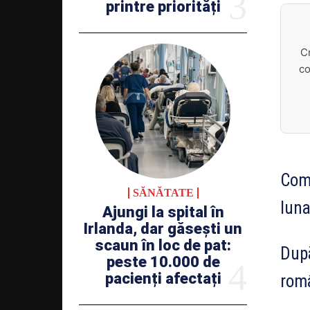
printre priorități
C
co
Comu
SĂNĂTATE
luna
Ajungi la spital în
Irlanda, dar găsești un
scaun în loc de pat:
După
peste 10.000 de
pacienți afectați
româ