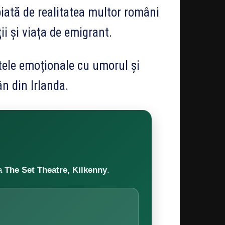
piată de realitatea multor români
ții și viața de emigrant.
ele emoționale cu umorul și
n din Irlanda.
la
The Set Theatre, Kilkenny
.