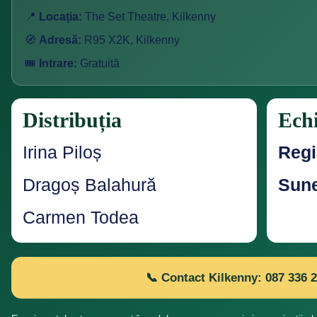
📍
Locația:
The Set Theatre, Kilkenny
🧭
Adresă:
R95 X2K, Kilkenny
🎟️
Intrare:
Gratuită
Distribuția
Ech
Irina Piloș
Regi
Dragoș Balahură
Sune
Carmen Todea
📞 Contact Kilkenny: 087 336 2