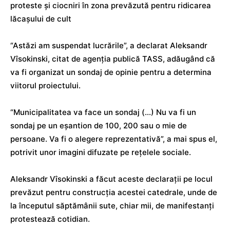
proteste şi ciocniri în zona prevăzută pentru ridicarea
lăcaşului de cult
“Astăzi am suspendat lucrările”, a declarat Aleksandr
Vîsokinski, citat de agenţia publică TASS, adăugând că
va fi organizat un sondaj de opinie pentru a determina
viitorul proiectului.
“Municipalitatea va face un sondaj (…) Nu va fi un
sondaj pe un eşantion de 100, 200 sau o mie de
persoane. Va fi o alegere reprezentativă”, a mai spus el,
potrivit unor imagini difuzate pe reţelele sociale.
Aleksandr Vîsokinski a făcut aceste declaraţii pe locul
prevăzut pentru construcţia acestei catedrale, unde de
la începutul săptămânii sute, chiar mii, de manifestanţi
protestează cotidian.