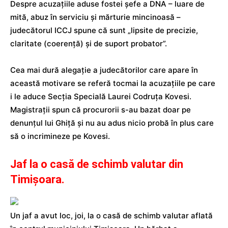
Despre acuzațiile aduse fostei șefe a DNA – luare de
mită, abuz în serviciu și mărturie mincinoasă –
judecătorul ICCJ spune că sunt „lipsite de precizie,
claritate (coerență) și de suport probator”.
Cea mai dură alegație a judecătorilor care apare în
această motivare se referă tocmai la acuzațiile pe care
i le aduce Secția Specială Laurei Codruța Kovesi.
Magistrații spun că procurorii s-au bazat doar pe
denunțul lui Ghiță și nu au adus nicio probă în plus care
să o incrimineze pe Kovesi.
Jaf la o casă de schimb valutar din
Timişoara.
Un jaf a avut loc, joi, la o casă de schimb valutar aflată