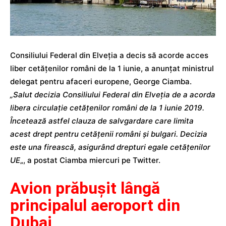
Consiliului Federal din Elveţia a decis să acorde acces
liber cetăţenilor români de la 1 iunie, a anunțat ministrul
delegat pentru afaceri europene, George Ciamba.
„Salut decizia Consiliului Federal din Elveţia de a acorda
libera circulaţie cetăţenilor români de la 1 iunie 2019.
Încetează astfel clauza de salvgardare care limita
acest drept pentru cetăţenii români şi bulgari. Decizia
este una firească, asigurând drepturi egale cetăţenilor
UE
„, a postat Ciamba miercuri pe Twitter.
Avion prăbuşit lângă
principalul aeroport din
Dubai