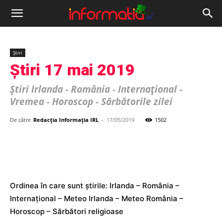
Informația
IRL
Știri
Știri 17 mai 2019
Știri Irlanda - România - Internațional -
Vremea - Horoscop - Sărbătorile zilei
De către
Redacția Informația IRL
-
17/05/2019
1502
Ordinea în care sunt știrile: Irlanda – România –
Internațional – Meteo Irlanda – Meteo România –
Horoscop – Sărbători religioase