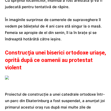
Cu sprijinul localnicilor, individa a fost arestată şi va fi
judecată pentru tentativă de răpire.
În imaginile surprinse de camerele de supraveghere îl
vedem pe băieţelul de 4 ani care stă singur la o masă.
Femeia se apropie de el din senin, îl ia în braţe şi se
îndreaptă hotărâtă către ieşire.
Construcţia unei biserici ortodoxe uriaşe,
oprită după ce oamenii au protestat
violent
Proiectul de construcţie a unei catedrale ortodoxe într-
un parc din Ekaterinburg a fost suspendat, a anunţat joi
primarul acestui oraş rus după mai multe zile de