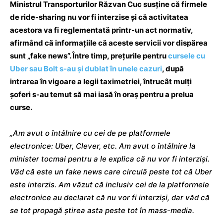
Ministrul Transporturilor Răzvan Cuc susține că firmele
de ride-sharing nu vor fi interzise și că activitatea
acestora va fi reglementată printr-un act normativ,
afirmând că informațiile că aceste servicii vor dispărea
sunt „fake news”. Între timp, prețurile pentru
cursele cu
Uber sau Bolt s-au și dublat în unele cazuri
, după
intrarea în vigoare a legii taximetriei, întrucât mulți
șoferi s-au temut să mai iasă în oraș pentru a prelua
curse.
„Am avut o întâlnire cu cei de pe platformele
electronice: Uber, Clever, etc. Am avut o întâlnire la
minister tocmai pentru a le explica că nu vor fi interziși.
Văd că este un fake news care circulă peste tot că Uber
este interzis. Am văzut că inclusiv cei de la platformele
electronice au declarat că nu vor fi interziși, dar văd că
se tot propagă știrea asta peste tot în mass-media.