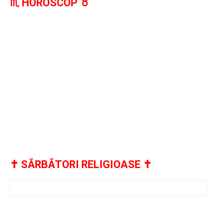
♏️ HOROSCOP ♉️
✝️ SĂRBĂTORI RELIGIOASE ✝️