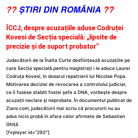
??
ȘTIRI DIN ROMÂNIA
??
ÎCCJ, despre acuzațiile aduse Codruței
Kovesi de Secția specială: „lipsite de
precizie și de suport probator”
Judecătorii de la Înalta Curte desfiinţează acuzaţiile pe
care Secţia specială pentru magistrați i le aduce Laurei
Codruţa Kovesi, în dosarul repatrierii lui Nicolae Popa.
Motivarea deciziei de revocarea a controlului judiciar,
ce îi fusese stablit fostei şefe a DNA, vorbeşte despre
acuzaţii neclare şi neprobate. În documentul publicat de
Ziare.com, judecătorii mai scriu că procurorii nu au
adus nicio probă în afara celor afirmate de Sebastian
Ghiţă.
[fvplayer id=”292″]