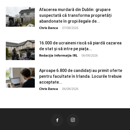
Afacerea murdară din Dublin: grupare
suspectată că transforma proprietăți
abandonate în gropi ilegale de...
Chris Danca
-
07/08/2026
16.000 de ucraineni riscă să piardă cazarea
de stat și să intre pe piața...
Redacția Informația IRL
-
06/08/2026
Aproape 6.800 de candidați au primit oferte
pentru facultate în Irlanda. Locurile trebuie
acceptate...
Chris Danca
-
06/08/2026