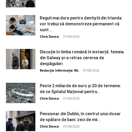
Reguli mai dure pentru dentiștii din Irlanda:
vor trebui să demonstreze permanent că
sunt...
Chris Danca
-
07/08/2026
Discuție în limba română în instanță: femeia
din Galway și-a retras cererea de
despăgubiri
Redacția Informația IRL
-
07/08/2026
Peste 2 miliarde de euro și 20 de termene:
de ce Spitalul Național pentru...
Chris Danca
-
07/08/2026
Pensionar din Dublin, în centrul unui dosar
de spălare de bani: zeci de mii...
Chris Danca
-
07/08/2026