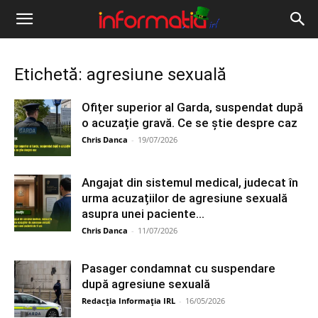
Informația
IRL
Etichetă: agresiune sexuală
Ofițer superior al Garda, suspendat după
o acuzație gravă. Ce se știe despre caz
Chris Danca
-
19/07/2026
Angajat din sistemul medical, judecat în
urma acuzațiilor de agresiune sexuală
asupra unei paciente...
Chris Danca
-
11/07/2026
Pasager condamnat cu suspendare
după agresiune sexuală
Redacția Informația IRL
-
16/05/2026