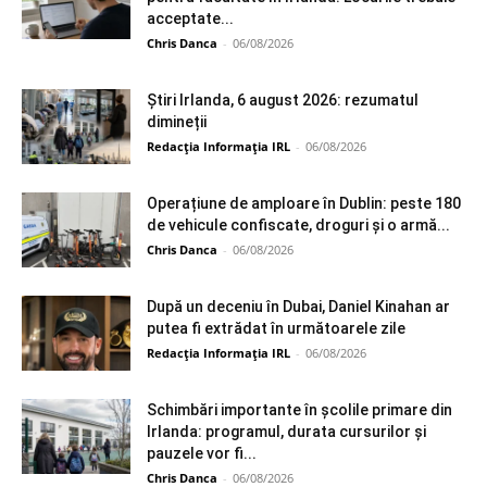
acceptate...
Chris Danca
-
06/08/2026
Știri Irlanda, 6 august 2026: rezumatul
dimineții
Redacția Informația IRL
-
06/08/2026
Operațiune de amploare în Dublin: peste 180
de vehicule confiscate, droguri și o armă...
Chris Danca
-
06/08/2026
După un deceniu în Dubai, Daniel Kinahan ar
putea fi extrădat în următoarele zile
Redacția Informația IRL
-
06/08/2026
Schimbări importante în școlile primare din
Irlanda: programul, durata cursurilor și
pauzele vor fi...
Chris Danca
-
06/08/2026