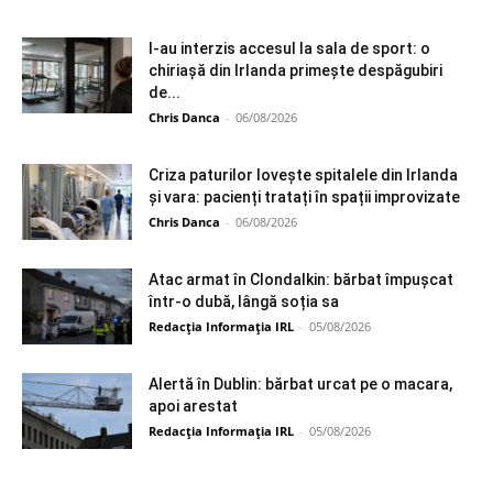
I-au interzis accesul la sala de sport: o
chiriașă din Irlanda primește despăgubiri
de...
Chris Danca
-
06/08/2026
Criza paturilor lovește spitalele din Irlanda
și vara: pacienți tratați în spații improvizate
Chris Danca
-
06/08/2026
Atac armat în Clondalkin: bărbat împușcat
într-o dubă, lângă soția sa
Redacția Informația IRL
-
05/08/2026
Alertă în Dublin: bărbat urcat pe o macara,
apoi arestat
Redacția Informația IRL
-
05/08/2026