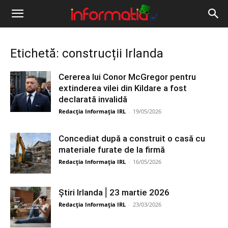
Informația
IRL
Etichetă: construcții Irlanda
Cererea lui Conor McGregor pentru
extinderea vilei din Kildare a fost
declarată invalidă
Redacția Informația IRL
-
19/05/2026
Concediat după a construit o casă cu
materiale furate de la firmă
Redacția Informația IRL
-
16/05/2026
Știri Irlanda ⎜23 martie 2026
Redacția Informația IRL
-
23/03/2026