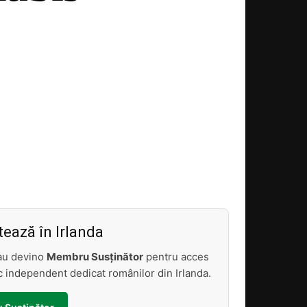
Acțiune
ează în Irlanda
sau devino
Membru Susținător
pentru acces
tic independent dedicat românilor din Irlanda.