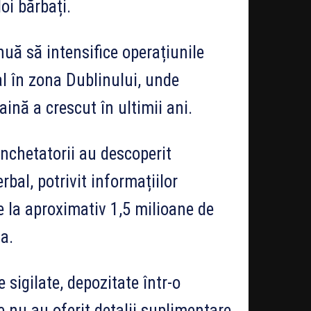
oi bărbați.
uă să intensifice operațiunile
al în zona Dublinului, unde
ină a crescut în ultimii ani.
anchetatorii au descoperit
bal, potrivit informațiilor
e la aproximativ 1,5 milioane de
a.
sigilate, depozitate într-o
le nu au oferit detalii suplimentare