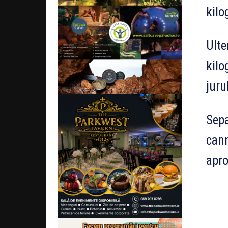
kilo
Ulte
kilo
juru
Sepa
cann
apro