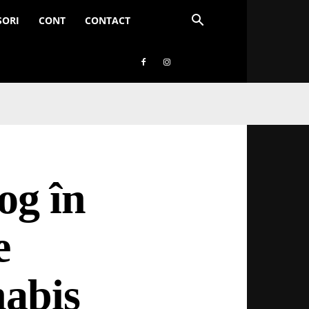
SORI
CONT
CONTACT
og în
e
nabis