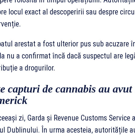
re locul exact al descoperirii sau despre circ
rvenție.
atul arestat a fost ulterior pus sub acuzare î
a nu a confirmat încă dacă suspectul are leg
ribuție a drogurilor.
te capturi de cannabis au avut 
merick
ceeași zi, Garda și Revenue Customs Service a
ul Dublinului. În urma acesteia, autoritățile 