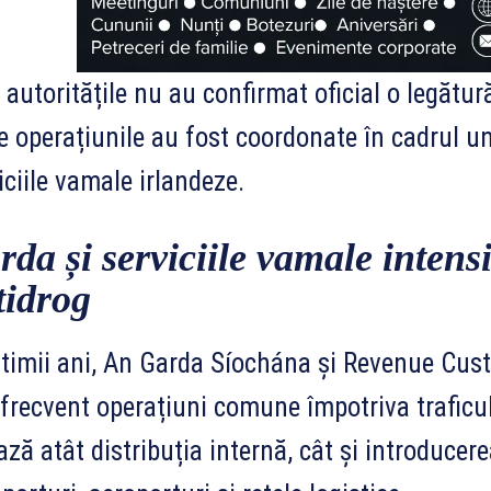
 autoritățile nu au confirmat oficial o legătură 
e operațiunile au fost coordonate în cadrul u
iciile vamale irlandeze.
rda și serviciile vamale intens
tidrog
ltimii ani, An Garda Síochána și Revenue Cus
frecvent operațiuni comune împotriva traficul
ază atât distribuția internă, cât și introducere