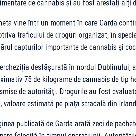
imentare de cannabis și au fost arestați alți d
eta vine într-un moment în care Garda contin
triva traficului de droguri organizat, în speci
rul capturilor importante de cannabis și coca
ercheziția desfășurată în nordul Dublinului, 
ximativ 75 de kilograme de cannabis de tip her
smise de autorități. Drogurile au fost evaluat
, valoare estimată pe piața stradală din Irland
inea publicată de Garda arată zeci de pachete 
pere folosită în timpul operațiunii. Autorități