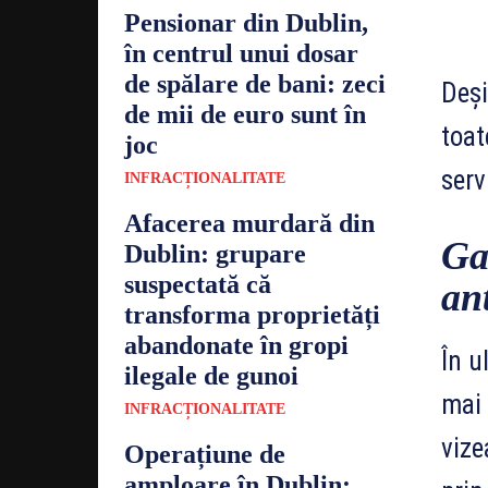
Pensionar din Dublin,
în centrul unui dosar
de spălare de bani: zeci
Deși
de mii de euro sunt în
toat
joc
serv
INFRACȚIONALITATE
Afacerea murdară din
Ga
Dublin: grupare
suspectată că
an
transforma proprietăți
abandonate în gropi
În u
ilegale de gunoi
mai 
INFRACȚIONALITATE
vize
Operațiune de
amploare în Dublin: