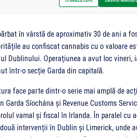
Creează cont
Devino Membru
ărbat în vârstă de aproximativ 30 de ani a f
ritățile au confiscat cannabis cu o valoare es
ul Dublinului. Operațiunea a avut loc vineri, 
nut într-o secție Garda din capitală.
ura face parte dintr-o serie mai amplă de acți
n Garda Síochána și Revenue Customs Service,
rolul vamal și fiscal în Irlanda. În paralel cu 
 două intervenții în Dublin și Limerick, unde a