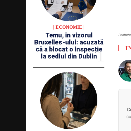
ECONOMIE
Temu, în vizorul
Pachete 
Bruxelles-ului: acuzată
I
că a blocat o inspecție
la sediul din Dublin
C
co