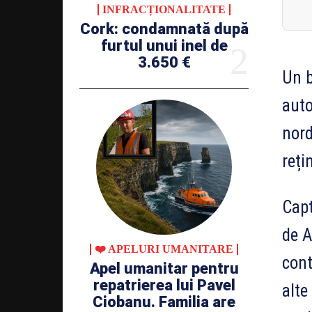
INFRACȚIONALITATE
Cork: condamnată după
furtul unui inel de
3.650 €
Un b
auto
nord
reți
Capt
de A
❤️ APELURI UMANITARE
cont
Apel umanitar pentru
repatrierea lui Pavel
alte
Ciobanu. Familia are