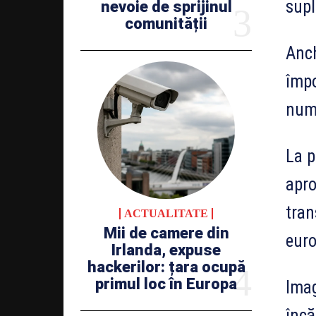
supl
nevoie de sprijinul
comunității
Anch
împo
numă
La p
apro
tran
ACTUALITATE
Mii de camere din
euro
Irlanda, expuse
hackerilor: țara ocupă
primul loc în Europa
Imag
încă