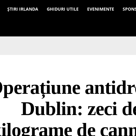
a
ȘTIRI IRLANDA
GHIDURI UTILE
EVENIMENTE
SPON
perațiune antidr
Dublin: zeci d
ilograme de can