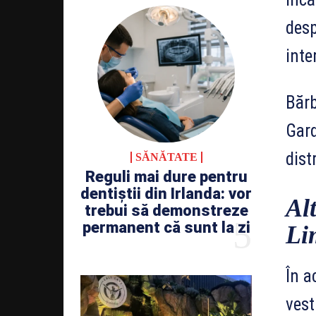
desp
inte
Bărb
Gard
dist
SĂNĂTATE
Reguli mai dure pentru
dentiștii din Irlanda: vor
Al
trebui să demonstreze
permanent că sunt la zi
Li
În a
vest