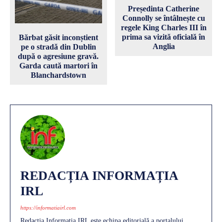
Președinta Catherine
Connolly se întâlnește cu
regele King Charles III în
prima sa vizită oficială în
Bărbat găsit inconștient
Anglia
pe o stradă din Dublin
după o agresiune gravă.
Garda caută martori în
Blanchardstown
REDACȚIA INFORMAȚIA
IRL
https://informatiairl.com
Redacția Informația IRL este echipa editorială a portalului