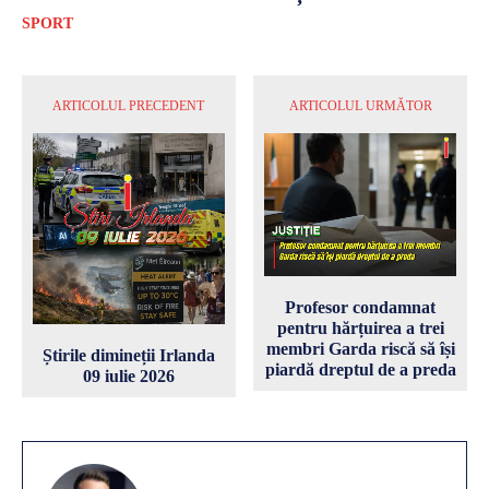
SPORT
ARTICOLUL PRECEDENT
ARTICOLUL URMĂTOR
Profesor condamnat
pentru hărțuirea a trei
membri Garda riscă să își
Știrile dimineții Irlanda
piardă dreptul de a preda
09 iulie 2026