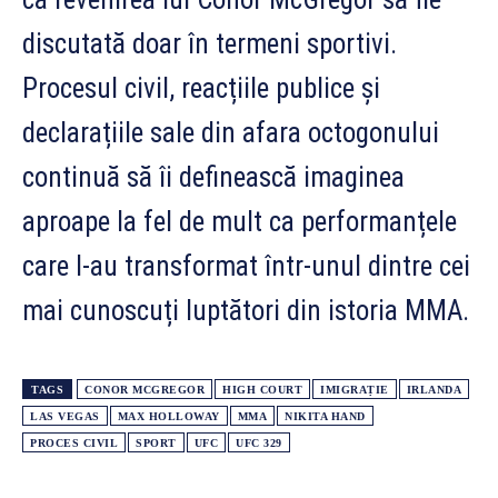
discutată doar în termeni sportivi.
Procesul civil, reacțiile publice și
declarațiile sale din afara octogonului
continuă să îi definească imaginea
aproape la fel de mult ca performanțele
care l-au transformat într-unul dintre cei
mai cunoscuți luptători din istoria MMA.
TAGS
CONOR MCGREGOR
HIGH COURT
IMIGRAȚIE
IRLANDA
LAS VEGAS
MAX HOLLOWAY
MMA
NIKITA HAND
PROCES CIVIL
SPORT
UFC
UFC 329