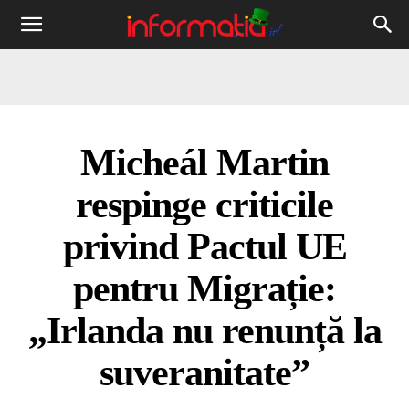
Informația
IRL
Micheál Martin
respinge criticile
privind Pactul UE
pentru Migrație:
„Irlanda nu renunță la
suveranitate”