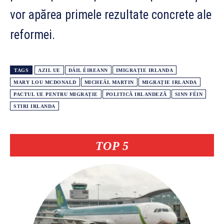
vor apărea primele rezultate concrete ale
reformei.
TAGS
AZIL UE
DÁIL ÉIREANN
IMIGRAȚIE IRLANDA
MARY LOU MCDONALD
MICHEÁL MARTIN
MIGRAȚIE IRLANDA
PACTUL UE PENTRU MIGRAȚIE
POLITICĂ IRLANDEZĂ
SINN FÉIN
STIRI IRLANDA
TOP 5