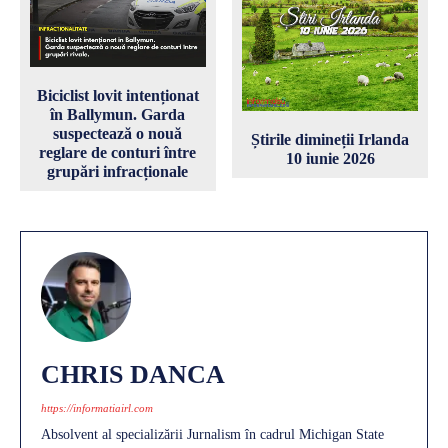
Biciclist lovit intenționat
în Ballymun. Garda
suspectează o nouă
Știrile dimineții Irlanda
reglare de conturi între
10 iunie 2026
grupări infracționale
CHRIS DANCA
https://informatiairl.com
Absolvent al specializării Jurnalism în cadrul Michigan State