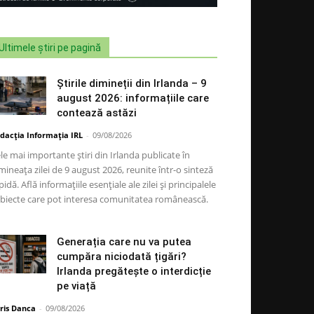
Ultimele știri pe pagină
Știrile dimineții din Irlanda – 9
august 2026: informațiile care
contează astăzi
dacția Informația IRL
-
09/08/2026
le mai importante știri din Irlanda publicate în
mineața zilei de 9 august 2026, reunite într-o sinteză
pidă. Află informațiile esențiale ale zilei și principalele
biecte care pot interesa comunitatea românească.
Generația care nu va putea
cumpăra niciodată țigări?
Irlanda pregătește o interdicție
pe viață
ris Danca
-
09/08/2026