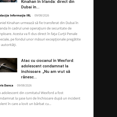
Kinahan în Irlanda: direct din
Dubai în...
dacția Informația IRL
-
09/08/2026
niel Kinahan urmează să fie transferat din Dubai în
landa în cadrul unei operațiuni de securitate de
ploare. Acesta va fi dus direct în fața Curții Penale
eciale, pe fondul unor măsuri excepționale pregătite
 autorități.
Atac cu ciocanul în Wexford:
adolescent condamnat la
închisoare. „Nu am vrut să
rănesc...
ris Danca
-
09/08/2026
 adolescent din comitatul Wexford a fost
ndamnat la șase luni de închisoare după un incident
olent în care a lovit un bărbat cu...