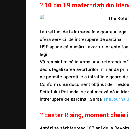
?
10 din 19 maternități din Irlan
La trei luni de la intrarea în vigoare a legal
oferă servicii de întrerupere de sarcină.
HSE spune că numărul avorturilor este foa
legii.
Vă reamintim că în urma unui referendum în 
decis legalizarea avorturilor în Irlanda pr
ce permite operațiile a intrat în vigoare de
Conform unui document obținut de TheJourn
Spitatului Rotunda, se estimează că în Irla
întrerupere de sarcină. Sursa
TheJournal.
?
Easter Rising, moment cheie î
Astăzi se sărbătoresc 103 ani de la Revolt