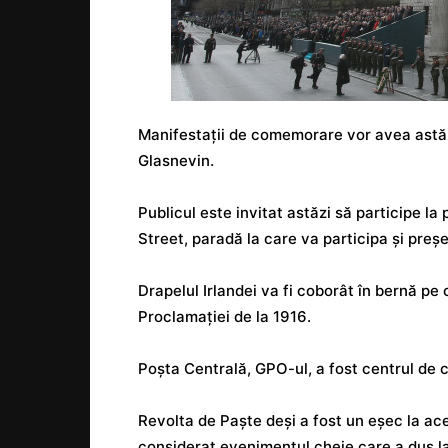
Manifestații de comemorare vor avea astăzi 
Glasnevin.
Publicul este invitat astăzi să participe la
Street, paradă la care va participa și preș
Drapelul Irlandei va fi coborât în bernă pe 
Proclamației de la 1916.
Poșta Centrală, GPO-ul, a fost centrul de c
Revolta de Paște deși a fost un eșec la ace
considerat evenimentul cheie care a dus la