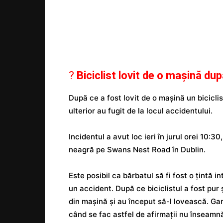
?
Biciclist lovit de o mașină du
După ce a fost lovit de o mașină un biciclis
ulterior au fugit de la locul accidentului.
Incidentul a avut loc ieri în jurul orei 10:3
neagră pe Swans Nest Road în Dublin.
Este posibil ca bărbatul să fi fost o țintă i
un accident. După ce biciclistul a fost pur
din mașină și au început să-l lovească. Ga
când se fac astfel de afirmații nu înseam