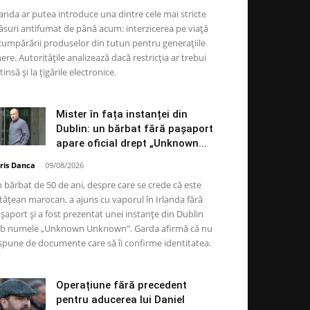
landa ar putea introduce una dintre cele mai stricte
suri antifumat de până acum: interzicerea pe viață
cumpărării produselor din tutun pentru generațiile
nere. Autoritățile analizează dacă restricția ar trebui
tinsă și la țigările electronice.
Mister în fața instanței din
Dublin: un bărbat fără pașaport
apare oficial drept „Unknown...
ris Danca
-
09/08/2026
 bărbat de 50 de ani, despre care se crede că este
tățean marocan, a ajuns cu vaporul în Irlanda fără
șaport și a fost prezentat unei instanțe din Dublin
b numele „Unknown Unknown”. Garda afirmă că nu
spune de documente care să îi confirme identitatea.
Operațiune fără precedent
pentru aducerea lui Daniel