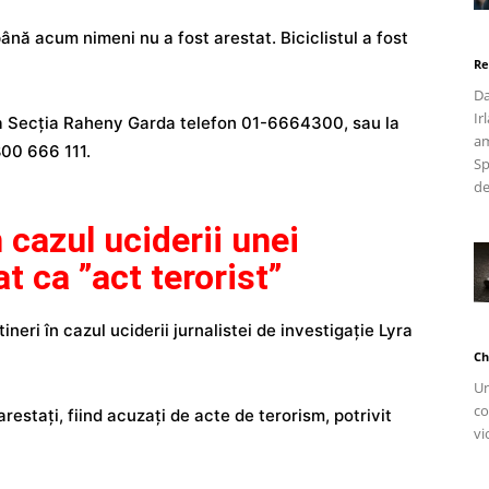
până acum nimeni nu a fost arestat. Biciclistul a fost
Re
Da
Ir
la Secția Raheny Garda telefon 01-6664300, sau la
am
800 666 111.
Sp
de
n cazul uciderii unei
at ca ”act terorist”
tineri în cazul uciderii jurnalistei de investigație Lyra
Ch
Un
co
 arestați, fiind acuzați de acte de terorism, potrivit
vi