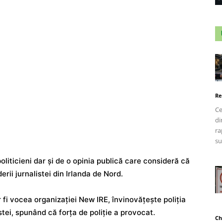
Re
Ce
di
ra
su
oliticieni dar și de o opinia publică care consideră că
rii jurnalistei din Irlanda de Nord.
 fi vocea organizației New IRE, învinovățește poliția
stei, spunând că forța de poliție a provocat.
Ch