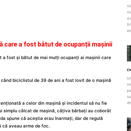
Ir
mă
a 
ti
ex
pă care a fost bătut de ocupanții mașinii
t a fost și bătut de mai mulți ocupanți ai mașinii care
Ch
Un
0, când biciclistul de 39 de ani a fost lovit de o mașină
ce
pa
su
di
ntenționată a celor din mașină și incidentul să nu fie
 și simplu călcat de mașină, câțiva bărbați au coborât
rda spune că aceștia erau înarmați, dar de regulă
nă că aveau arme de foc.