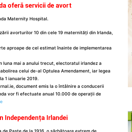
da oferă servicii de avort
izării avorturilor 10 din cele 19 maternități din Irlanda,
rte aproape de cel estimat înainte de implementarea
luna mai a anului trecut, electoratul irlandez a
in abolirea celui de-al Optulea Amendament, iar legea
 la 1 ianuarie 2019.
al.ie, document emis la o întâlnire a conducerii
nda vor fi efectuate anual 10.000 de operații de
ie
n Independența Irlandei
a de Paște de la 1916, o sărbătoare extrem de