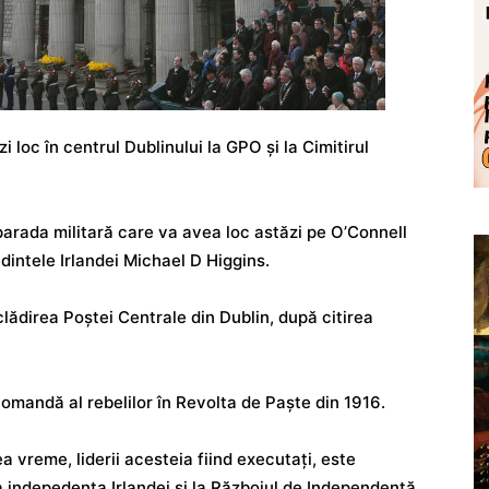
loc în centrul Dublinului la GPO și la Cimitirul
 parada militară care va avea loc astăzi pe O’Connell
edintele Irlandei Michael D Higgins.
clădirea Poștei Centrale din Dublin, după citirea
omandă al rebelilor în Revolta de Paște din 1916.
a vreme, liderii acesteia fiind executați, este
 indepedența Irlandei și la Războiul de Independență