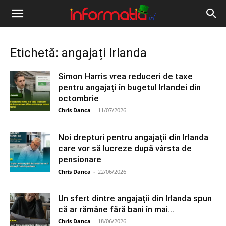
Informația
IRL
Etichetă: angajați Irlanda
Simon Harris vrea reduceri de taxe
pentru angajați în bugetul Irlandei din
octombrie
Chris Danca
-
11/07/2026
Noi drepturi pentru angajații din Irlanda
care vor să lucreze după vârsta de
pensionare
Chris Danca
-
22/06/2026
Un sfert dintre angajații din Irlanda spun
că ar rămâne fără bani în mai...
Chris Danca
-
18/06/2026