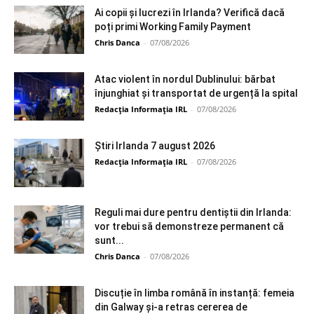
Ai copii și lucrezi în Irlanda? Verifică dacă
poți primi Working Family Payment
Chris Danca
-
07/08/2026
Atac violent în nordul Dublinului: bărbat
înjunghiat și transportat de urgență la spital
Redacția Informația IRL
-
07/08/2026
Știri Irlanda 7 august 2026
Redacția Informația IRL
-
07/08/2026
Reguli mai dure pentru dentiștii din Irlanda:
vor trebui să demonstreze permanent că
sunt...
Chris Danca
-
07/08/2026
Discuție în limba română în instanță: femeia
din Galway și-a retras cererea de