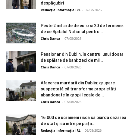
despăgubiri
Redacția Informația IRL
-
07/08/2026
Peste 2 miliarde de euro și 20 de termene:
de ce Spitalul Național pentru...
Chris Danca
-
07/08/2026
Pensionar din Dublin, în centrul unui dosar
de spălare de bani: zeci de mii...
Chris Danca
-
07/08/2026
Afacerea murdară din Dublin: grupare
suspectată că transforma proprietăți
abandonate în gropi ilegale de...
Chris Danca
-
07/08/2026
16.000 de ucraineni riscă să piardă cazarea
de stat și să intre pe piața...
Redacția Informația IRL
-
06/08/2026