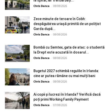
la spital, iar trei bărbați...
Chris Danca
-
08/08/2026
Zece minute de teroare în Cobh:
despăgubirea uriașă primită de un polițist
Garda după...
Chris Danca
-
08/08/2026
Bombă cu Semtex, gata de atac: o studentă
la Drept este acuzată în dosarul...
Chris Danca
-
08/08/2026
Bugetul 2027 schimbă regulile în Irlanda:
cine ar putea rămâne cu mai mulți bani
Chris Danca
-
08/08/2026
Ai copii și lucrezi în Irlanda? Verifică dacă
poți primi Working Family Payment
Chris Danca
-
07/08/2026