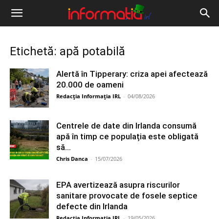
Informația
IRL
Etichetă: apă potabilă
Alertă în Tipperary: criza apei afectează
20.000 de oameni
Redacția Informația IRL
-
04/08/2026
Centrele de date din Irlanda consumă
apă în timp ce populația este obligată
să...
Chris Danca
-
15/07/2026
EPA avertizează asupra riscurilor
sanitare provocate de fosele septice
defecte din Irlanda
Redacția Informația IRL
-
19/05/2026