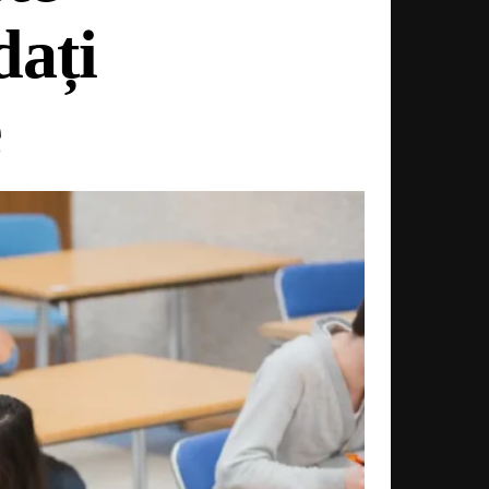
dați
e