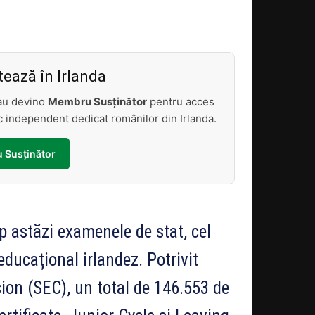
Acțiune
ează în Irlanda
sau devino
Membru Susținător
pentru acces
tic independent dedicat românilor din Irlanda.
 Susținător
ep astăzi examenele de stat, cel
ducațional irlandez. Potrivit
on (SEC), un total de 146.553 de