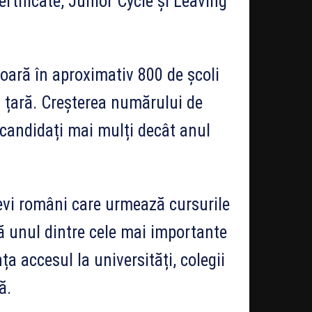
rtificate, Junior Cycle și Leaving
șoară în aproximativ 800 de școli
a țară. Creșterea numărului de
 candidați mai mulți decât anul
levi români care urmează cursurile
tă unul dintre cele mai importante
a accesul la universități, colegii
ă.