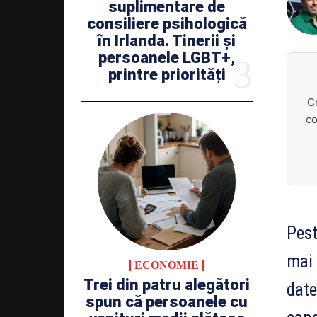
suplimentare de
consiliere psihologică
în Irlanda. Tinerii și
persoanele LGBT+,
printre priorități
C
co
Pest
mai 
ECONOMIE
Trei din patru alegători
date
spun că persoanele cu