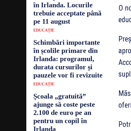
în Irlanda. Locurile
O no
trebuie acceptate până
educ
pe 11 august
EDUCAȚIE
Preș
Schimbări importante
apro
în școlile primare din
Irlanda: programul,
Acco
durata cursurilor și
supl
pauzele vor fi revizuite
EDUCAȚIE
Măsu
Școala „gratuită”
ajunge să coste peste
ofer
2.100 de euro pe an
pentru un copil în
Potr
Irlanda