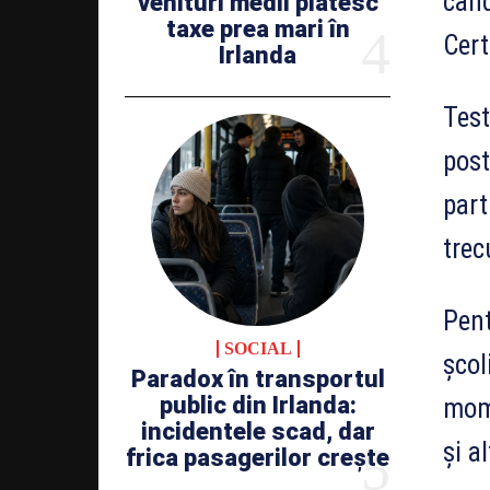
cand
venituri medii plătesc
taxe prea mari în
Cert
Irlanda
Test
post
part
trec
Pent
SOCIAL
școl
Paradox în transportul
public din Irlanda:
mome
incidentele scad, dar
și a
frica pasagerilor crește