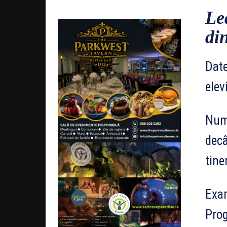
Le
din
Date
elev
Numă
decâ
tine
Exam
Prog