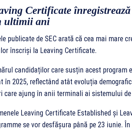
aving Certificate înregistreaz
 ultimii ani
le publicate de SEC arată că cea mai mare cre
ilor înscriși la Leaving Certificate.
rul candidaților care susțin acest program 
t în 2025, reflectând atât evoluția demografic
ri care ajung în anii terminali ai sistemului 
enele Leaving Certificate Established și Leav
ramme se vor desfășura până pe 23 iunie. În c