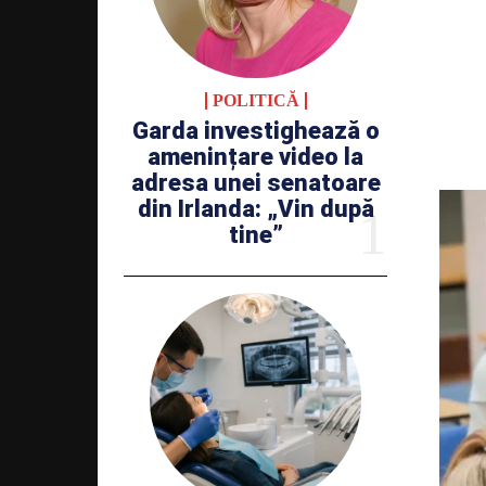
POLITICĂ
Garda investighează o
amenințare video la
adresa unei senatoare
din Irlanda: „Vin după
tine”