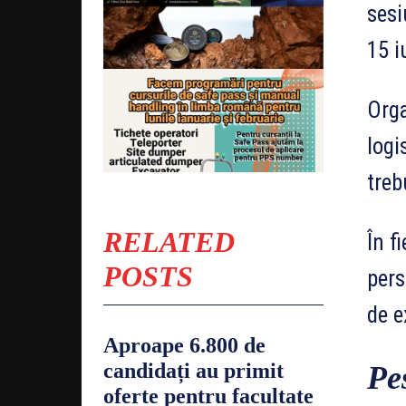
sesi
15 i
Orga
logi
treb
RELATED
În f
POSTS
pers
de e
Aproape 6.800 de
candidați au primit
Pe
oferte pentru facultate