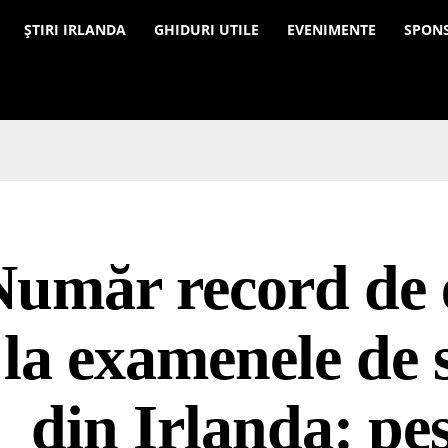
a
ȘTIRI IRLANDA
GHIDURI UTILE
EVENIMENTE
SPON
Număr record de 
la examenele de 
din Irlanda: pe