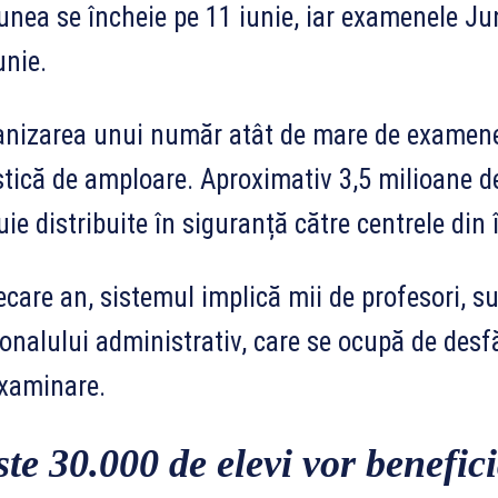
unea se încheie pe 11 iunie, iar examenele Ju
unie.
nizarea unui număr atât de mare de examen
stică de amploare. Aproximativ 3,5 milioane d
uie distribuite în siguranță către centrele din 
iecare an, sistemul implică mii de profesori, 
onalului administrativ, care se ocupă de desf
xaminare.
ste 30.000 de elevi vor benefic