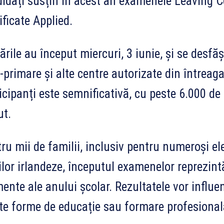
idați susțin în acest an examenele Leaving Ce
ificate Applied.
ările au început miercuri, 3 iunie, și se desfă
-primare și alte centre autorizate din întreag
icipanți este semnificativă, cu peste 6.000 de
ut.
ru mii de familii, inclusiv pentru numeroși e
ilor irlandeze, începutul examenelor reprezin
nte ale anului școlar. Rezultatele vor influenț
lte forme de educație sau formare profesional